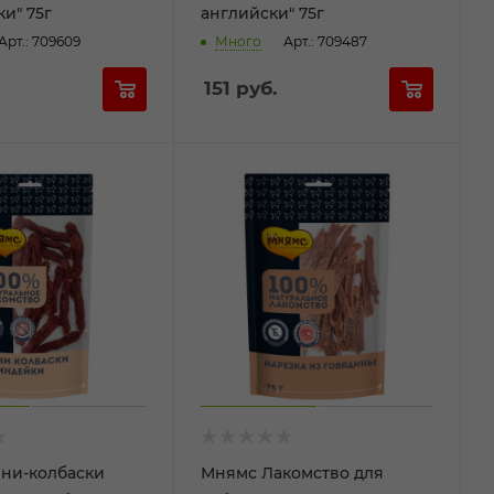
и" 75г
английски" 75г
Арт.: 709609
Много
Арт.: 709487
151
руб.
ни-колбаски
Мнямс Лакомство для