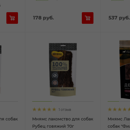
5
178
руб.
537
руб.
1 отзыв
ля собак
Мнямс лакомство для собак
Мнямс Ла
Рубец говяжий 70г
собак "Фи