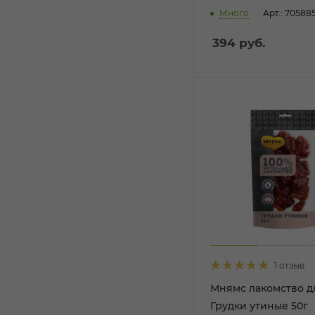
Много
Арт.: 70588
394
руб.
1 отзыв
Мнямс лакомство д
Грудки утиные 50г