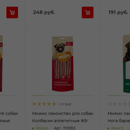
248
руб.
191
руб.
1 отзыв
ля собак
Мнямс лакомство для собак
Мнямс лак
вяжья
Колбаски аппетитные 80г
Нога бара
Много
Арт.: 705953
Много