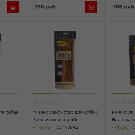
288
руб.
388
руб.
ля собак
Мнямс лакомство для собак
Мнямс лак
Кишки говяжьи 40г
Нарезка г
8
Много
Арт.: 705762
Много