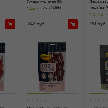
Грудки куриные 50г
Лакомство
индейки 7
Мало
Арт.: 705939
0
Много
242
руб.
191
руб.