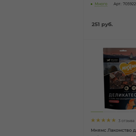
Много
Арт.: 705922
251
руб.
3 отзыва
Мнямс Лакомство д