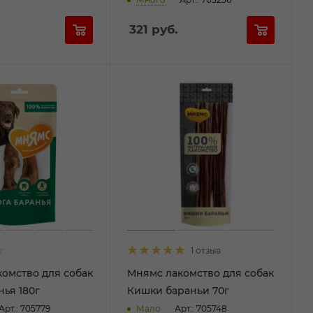
321
руб.
1 отзыв
омство для собак
Мнямс лакомство для собак
нья 180г
Кишки бараньи 70г
Арт.: 705779
Мало
Арт.: 705748