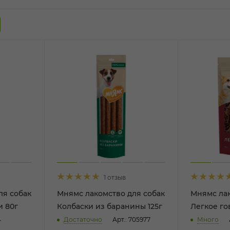
1 отзыв
ля собак
Мнямс лакомство для собак
Мнямс лак
и 80г
Колбаски из баранины 125г
Легкое го
4
Достаточно
Арт.: 705977
Много