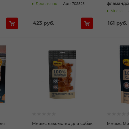
фламандск
Достаточно
Арт.: 705823
Много
423
руб.
161
руб.
ля
Мнямс лакомство для собак
Мнямс Ми