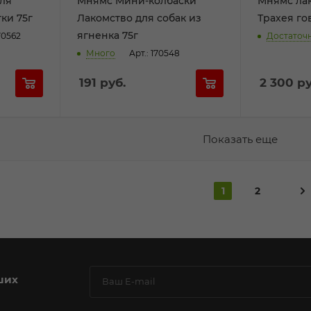
ля
Мнямс Мини-колбаски
Мнямс лак
ки 75г
Лакомство для собак из
Трахея го
ягненка 75г
170562
Достаточ
Много
Арт.: 170548
191
руб.
2 300
ру
Показать еще
1
2
ших