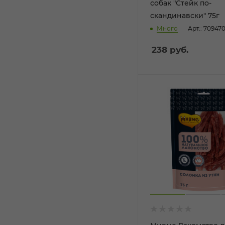
собак "Стейк по-
скандинавски" 75г
Много
Арт.: 70947
238
руб.