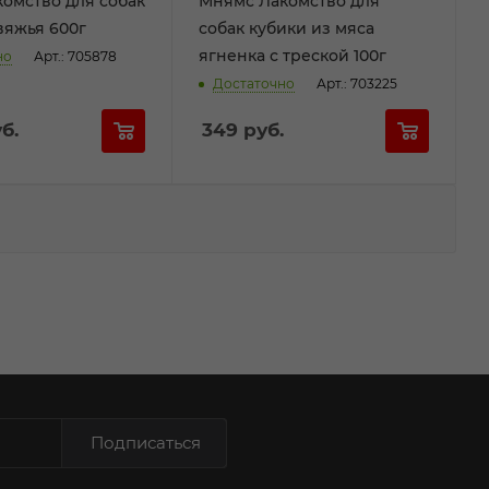
омство для собак
Мнямс Лакомство для
вяжья 600г
собак кубики из мяса
ягненка с треской 100г
но
Арт.: 705878
Достаточно
Арт.: 703225
б.
349
руб.
Подписаться