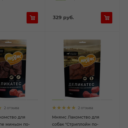
329
руб.
2 отзыва
2 отзыва
комство для
Мнямс Лакомство для
ле миньон по-
собак "Стриплойн по-