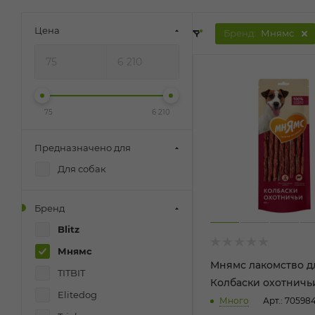
Цена
Бренд:
Мнямс
75
6 210
Предназначено для
Для собак
Бренд
Blitz
Мнямс
Мнямс лакомство д
TITBIT
Колбаски охотничь
Elitedog
Много
Арт.: 70598