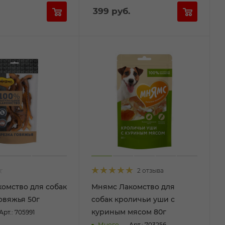
399
руб.
2 отзыва
омство для собак
Мнямс Лакомство для
овяжья 50г
собак кроличьи уши с
куриным мясом 80г
Арт.: 705991
Много
Арт.: 703256