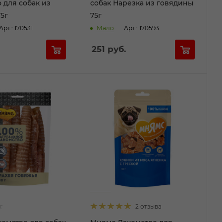
 для собак из
собак Нарезка из говядины
5г
75г
Арт.: 170531
Мало
Арт.: 170593
251
руб.
2 отзыва