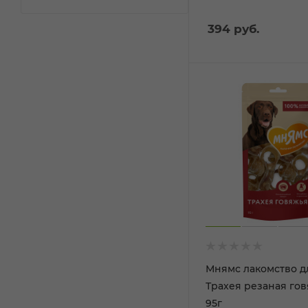
394
руб.
Мнямс лакомство д
Трахея резаная го
95г