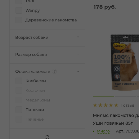
Triol
178
руб.
Wanpy
Деревенские лакомства
Возраст собаки
Размер собаки
Форма лакомств
?
Колбаски
Косточки
Медальоны
1 отзыв
Палочки
Мнямс лакомство д
Печенье
Уши говяжьи 85г
Много
Арт.: 70590