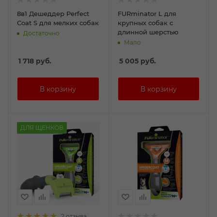
8в1 Дешеддер Perfect
FURminator L для
Coat S для мелких собак
крупных собак с
длинной шерстью
Достаточно
Мало
1 718
руб.
5 005
руб.
ДЛЯ ЩЕНКОВ
2 отзыва