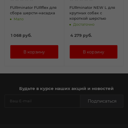
FURminator FURflex для
FURminator NEW L для
сбора шерсти-насадка
крупных собак с
короткой шерстью
Мало
Достаточно
1 068
руб.
4 279
руб.
Будьте в курсе наших акций и новостей
Подписаться