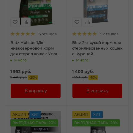
16 отзывов
19 отзывов
Blitz Holistic 1,5кг
Blitz 2кг сухой корм для
низкозерновой корм
стерилизованных кошек
для стерил.кошек Утка и
с Курицей
кролик
Много
Много
1 952
руб.
1 403
руб.
2 440
руб.
1 559
руб.
-
20
%
-
10
%
АКЦИЯ
ХИТ
АКЦИЯ
ХИТ
ВЫГОДНАЯ ПАРА -20%
ВЫГОДНАЯ ПАРА -20%