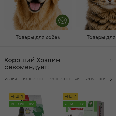
Товары для собак
Товары для
Хороший Хозяин
рекомендует:
АКЦИЯ
-15% от 2-х шт.
-10% от 2-х шт.
ХИТ
ОТ КЛЕЩЕЙ
ВЫ
АКЦИЯ
АКЦИЯ
ВЕТ ЛИНЕЙКА
ОТ КЛЕЩЕЙ