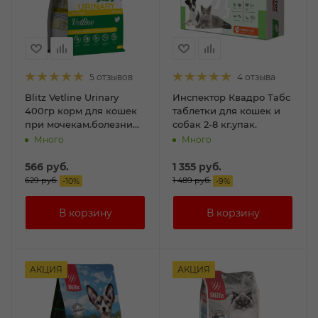
5 отзывов
4 отзыва
Blitz Vetline Urinary
Инспектор Квадро Табс
400гр корм для кошек
таблетки для кошек и
при мочекам.болезни
собак 2-8 кг.упак.
струвитного типа
Много
Много
566
руб.
1 355
руб.
629
руб.
1 489
руб.
-
10
%
-
9
%
АКЦИЯ
АКЦИЯ