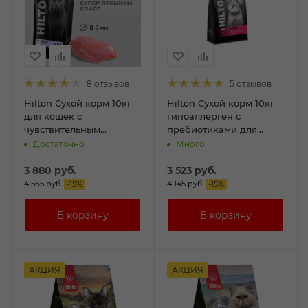
8 отзывов
5 отзывов
Hilton Сухой корм 10кг
Hilton Сухой корм 10кг
для кошек с
гипоаллерген с
чувствительным
пребиотиками для
пищеварением с
собак средних и
Достаточно
Много
индейкой
крупных пород с
Говядиной
3 880
руб.
3 523
руб.
4 565
руб.
4 145
руб.
-
15
%
-
15
%
АКЦИЯ
АКЦИЯ