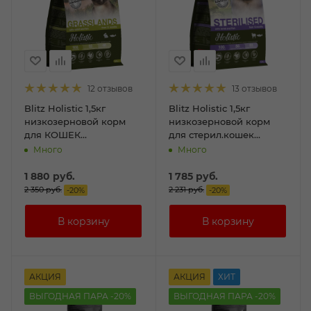
12 отзывов
13 отзывов
Blitz Holistic 1,5кг
Blitz Holistic 1,5кг
низкозерновой корм
низкозерновой корм
для КОШЕК
для стерил.кошек
Индейка,кролик, рыба
Ягненок,Индейка и
Много
Много
рыба
1 880
руб.
1 785
руб.
2 350
руб.
2 231
руб.
-
20
%
-
20
%
АКЦИЯ
АКЦИЯ
ХИТ
ВЫГОДНАЯ ПАРА -20%
ВЫГОДНАЯ ПАРА -20%