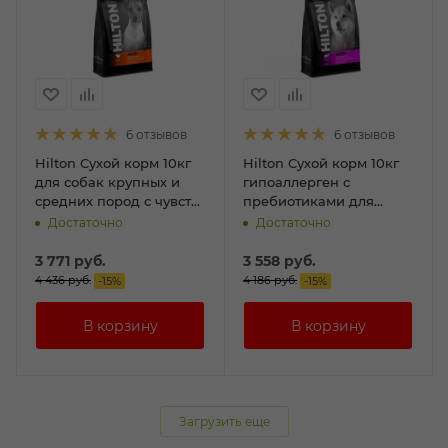
6 отзывов
6 отзывов
Hilton Сухой корм 10кг
Hilton Сухой корм 10кг
для собак крупных и
гипоаллерген с
средних пород с чувст
пребиотиками для
пищеварением
собак средних и
Достаточно
Достаточно
Индейка и Рис
крупных пород с
ягненком
3 771
руб.
3 558
руб.
4 436
руб.
4 186
руб.
-
15
%
-
15
%
Загрузить еще