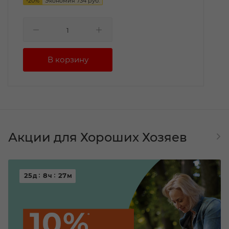
-
20
%
Экономия
734
руб.
Акции для Хороших Хозяев
25
8
27
д
ч
м