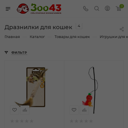
0
4
Дразнилки для кошек
—
—
—
Главная
Каталог
Товары для кошек
Игрушки для 
ФИЛЬТР