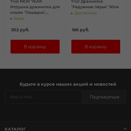
Triol NEW YEAR
Triol Дразнилка
Игрушка-дразнилка для
"Радужные перья" 50см
кошек "Лошадка",
Достаточно
400мм
Мало
302
руб.
166
руб.
Будьте в курсе наших акций и новостей
Подписаться
КАТАЛОГ