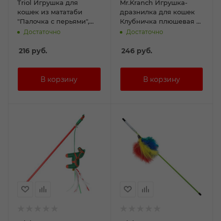
Triol Игрушка для
Mr.Kranch Игрушка-
кошек из мататаби
дразнилка для кошек
"Палочка с перьями",
Клубничка плюшевая с
120/260мм, NATURAL
кошачьей мятой и
Достаточно
Достаточно
перышками 17 см
красная
216
руб.
246
руб.