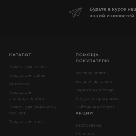
Будьте в курсе на
акций и новостей
КАТАЛОГ
ПОМОЩЬ
ПОКУПАТЕЛЮ
Товары для кошек
Условия оплаты
Товары для собак
Условия доставки
Ветаптека
Гарантия на товар
Товары для
аквариумистики
Бонусная программа
Товары для грызунов и
Публичная оферта
хорьков
АКЦИИ
Товары для птиц
Распродажа
Новинки