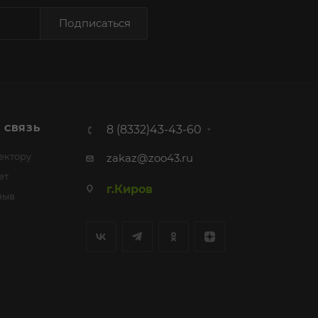
Подписаться
 СВЯЗЬ
8 (8332)43-43-60
ектору
zakaz@zoo43.ru
ет
г.Киров
зыв