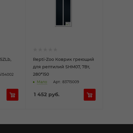
5ZLb,
Repti-Zoo Коврик греющий
для рептилий SHM07, 7Вт,
280*150
74154002
Мало
Арт.: 83715009
1 452
руб.