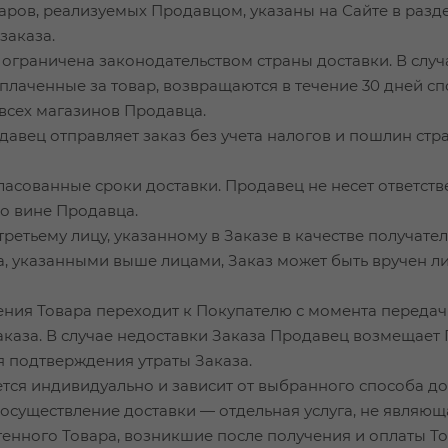
варов, реализуемых Продавцом, указаны на Сайте в разд
заказа.
ь ограничена законодательством страны доставки. В слу
плаченные за товар, возвращаются в течение 30 дней сп
 всех магазинов Продавца.
одавец отправляет заказ без учета налогов и пошлин ст
ласованные сроки доставки. Продавец не несет ответст
о вине Продавца.
третьему лицу, указанному в Заказе в качестве получате
а, указанными выше лицами, Заказ может быть вручен ли
дения Товара переходит к Покупателю с момента передач
аказа. В случае недоставки Заказа Продавец возмещает
я подтверждения утраты Заказа.
ется индивидуально и зависит от выбранного способа до
то: осуществление доставки — отдельная услуга, не явл
тенного Товара, возникшие после получения и оплаты То