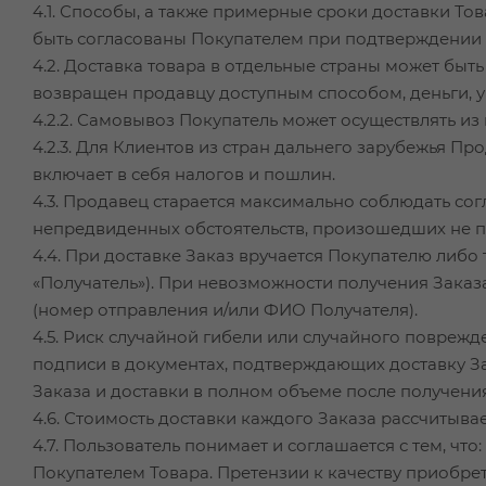
4.1. Способы, а также примерные сроки доставки То
быть согласованы Покупателем при подтверждении 
4.2. Доставка товара в отдельные страны может быт
возвращен продавцу доступным способом, деньги, у
4.2.2. Самовывоз Покупатель может осуществлять из
4.2.3. Для Клиентов из стран дальнего зарубежья Пр
включает в себя налогов и пошлин.
4.3. Продавец старается максимально соблюдать сог
непредвиденных обстоятельств, произошедших не п
4.4. При доставке Заказ вручается Покупателю либо 
«Получатель»). При невозможности получения Заказ
(номер отправления и/или ФИО Получателя).
4.5. Риск случайной гибели или случайного повреж
подписи в документах, подтверждающих доставку З
Заказа и доставки в полном объеме после получени
4.6. Стоимость доставки каждого Заказа рассчитыва
4.7. Пользователь понимает и соглашается с тем, ч
Покупателем Товара. Претензии к качеству приобре