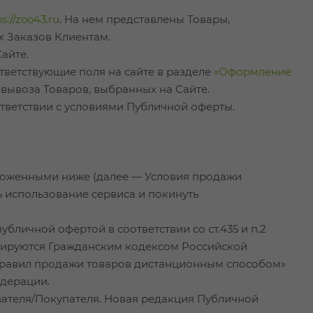
s://zoo43.ru
. На нем представлены Товары,
х Заказов Клиентам.
айте.
ветствующие поля на сайте в разделе
«Оформление
овывоза Товаров, выбранных на Сайте.
тветствии с условиями Публичной оферты.
изложенными ниже (далее — Условия продажи
ь использование сервиса и покинуть
убличной офертой в соответствии со ст.435 и п.2
улируются Гражданским кодексом Российской
Правил продажи товаров дистанционным способом»
дерации.
вателя/Покупателя. Новая редакция Публичной