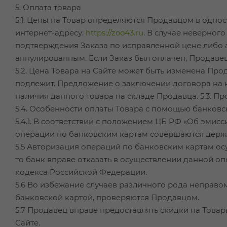
5. Оплата товара
5.1. Цены на Товар определяются Продавцом в одно
интернет-адресу:
https://zoo43.ru
. В случае неверног
подтверждения Заказа по исправленной цене либо а
аннулированным. Если Заказ был оплачен, Продавец
5.2. Цена Товара на Сайте может быть изменена Пр
подлежит. Предложение о заключении договора на к
наличия данного товара на складе Продавца. 5.3. П
5.4. Особенности оплаты Товара с помощью банковск
5.4.1. В соответствии с положением ЦБ РФ «Об эмис
операции по банковским картам совершаются держ
5.5 Авторизация операций по банковским картам осу
то банк вправе отказать в осуществлении данной о
кодекса Российской Федерации.
5.6 Во избежание случаев различного рода неправо
банковской картой, проверяются Продавцом.
5.7 Продавец вправе предоставлять скидки на Това
Сайте.