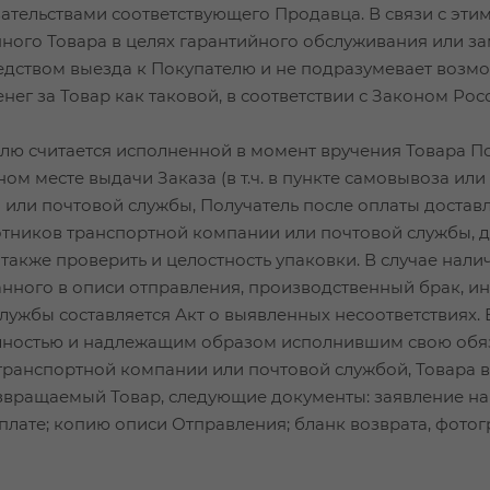
ательствами соответствующего Продавца. В связи с этим
ого Товара в целях гарантийного обслуживания или за
дством выезда к Покупателю и не подразумевает возмо
енег за Товар как таковой, в соответствии с Законом Рос
елю считается исполненной в момент вручения Товара П
м месте выдачи Заказа (в т.ч. в пункте самовывоза или 
и или почтовой службы, Получатель после оплаты доста
ботников транспортной компании или почтовой службы, 
а также проверить и целостность упаковки. В случае нал
анного в описи отправления, производственный брак, ин
ужбы составляется Акт о выявленных несоответствиях. 
лностью и надлежащим образом исполнившим свою обяз
м транспортной компании или почтовой службой, Товара в
вращаемый Товар, следующие документы: заявление на 
плате; копию описи Отправления; бланк возврата, фот