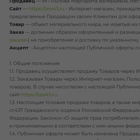
Продавец
— ИП Рылова Маргарита Валерьевна, место 
Сайт
—
https://zoo43.ru
- Интернет-магазин, принадл
предлагаемые Продавцом своим Клиентам для оформл
Товар
— объект материального мира, не изъятый из 
Заказ
— должным образом оформленный и размещенн
заказа»
) на приобретение и доставку по указанному
Акцепт
- Акцептом настоящей Публичной оферты сч
1. Общие положения
1.1. Продавец осуществляет продажу Товаров через 
1.2. Заказывая Товары через Интернет-магазин, По
товаров). В случае несогласия с настоящей Публич
сайт
https://zoo43.ru
.
1.3. Настоящие Условия продажи товаров, а также ин
ст.437 Гражданского кодекса Российской Федераци
Федерации, Законом «О защите прав потребителей
и принимаемыми в соответствии с ним иными феде
1.4. Публичная оферта может быть изменена Прода