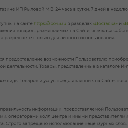
агазине ИП Рыловой М.В. 24 часа в сутки, 7 дней в нед
ступны на сайте
https://zoo43.ru
в разделах
«Доставка»
и
«В
ражения товаров, размещаемых на Сайте, являются собст
а разрешается только для личного использования.
тся предоставление возможности Пользователю приобрет
й деятельности, Товары, представленные в каталоге Ин
все виды Товаров и услуг, представленных на Сайте, пок
ь и правильность информации, предоставляемой Пользоват
ами, операторами колл центра и иными представителям
. Строго запрещено использование нецензурных слов, б