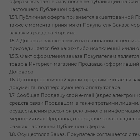
оферты вступает в силу после ее публикации на Сай
настоящего Публичной оферты.
1.5.1. Публичная оферта признается акцептованной 
также с момента принятия от Покупателя Заказа че
заказ» из раздела Корзина.
1.5.2. Договор, заключаемый на основании акцепти
присоединяется без каких-либо исключений и/или о
1.5.3. Факт оформления заказа Покупателем являет
товар в Интернет-магазине Продавца (оформивший з
Договора.
1.6. Договор розничной купли-продажи считается 
документа, подтверждающего оплату товара.
1.7. Сообщая Продавцу свой e-mail (адрес электрон
средств связи Продавцом, а также третьими лицами
осуществления рассылок рекламного и информацион
мероприятиях Продавца, о передаче заказа в доста
рамках настоящей Публичной оферты.
1.8. Осуществляя Заказ, Покупатель соглашается с т