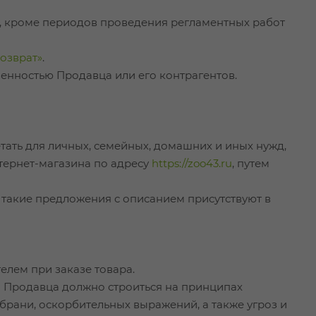
елю, кроме периодов проведения регламентных работ
озврат»
.
венностью Продавца или его контрагентов.
ать для личных, семейных, домашних и иных нужд,
тернет-магазина по адресу
https://zoo43.ru
, путем
а такие предложения с описанием присутствуют в
елем при заказе товара.
и Продавца должно строиться на принципах
рани, оскорбительных выражений, а также угроз и