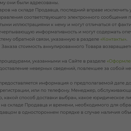
кому они были адресованы.
оваров на складе Продавца, последний вправе исключить 
правления соответствующего электронного сообщения п
ыми иллюстрациями к нему и могут отличаться от факт
исчерпывающую информативность и могут содержать опе
стему обратной связи, указанную в разделе
«Контакты»
.
го Заказа стоимость аннулированного Товара возвраща
с процедурами, указанными на Сайте в разделе
«Оформлен
предоставление неверных сведений, повлекшее за собо
 предоставляется информация о предполагаемой дате д
регистрации, или по телефону. Менеджер, обслуживающи
того, какой способ доставки выбран, какое юридическое
 на складе Продавца и времени, необходимого для обра
одавцом в одностороннем порядке в случае наличия объ