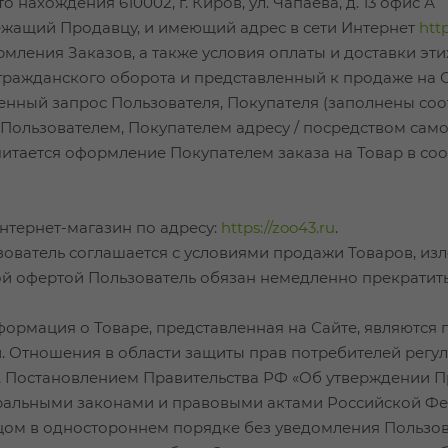
нахождения 610002, г. Киров, ул. Чапаева, д. 13 офис А
ежащий Продавцу, и имеющий адрес в сети Интернет
http
ения Заказов, а также условия оплаты и доставки эти
гражданского оборота и представленный к продаже на С
ый запрос Пользователя, Покупателя (заполнены соот
 Пользователем, Покупателем адресу / посредством сам
итается оформление Покупателем заказа на Товар в соо
Интернет-магазин по адресу:
https://zoo43.ru
.
льзователь соглашается с условиями продажи Товаров, 
ной офертой Пользователь обязан немедленно прекратит
формация о Товаре, представленная на Сайте, являются п
и. Отношения в области защиты прав потребителей рег
», Постановлением Правительства РФ «Об утверждении 
ральными законами и правовыми актами Российской Фе
вцом в одностороннем порядке без уведомления Пользо