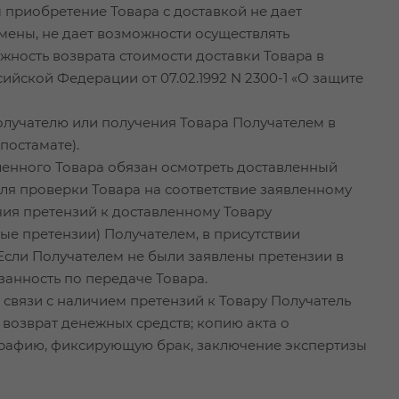
 приобретение Товара с доставкой не дает
мены, не дает возможности осуществлять
жность возврата стоимости доставки Товара в
сийской Федерации от 07.02.1992 N 2300-1 «О защите
олучателю или получения Товара Получателем в
постамате).
вленного Товара обязан осмотреть доставленный
для проверки Товара на соответствие заявленному
ичия претензий к доставленному Товару
ые претензии) Получателем, в присутствии
Если Получателем не были заявлены претензии в
анность по передаче Товара.
 связи с наличием претензий к Товару Получатель
возврат денежных средств; копию акта о
ографию, фиксирующую брак, заключение экспертизы