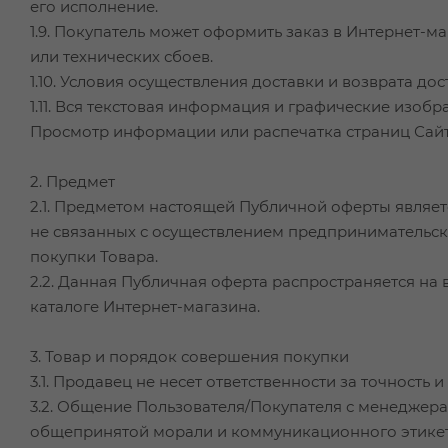
его исполнение.
1.9. Покупатель может оформить заказ в Интернет-м
или технических сбоев.
1.10. Условия осуществления доставки и возврата до
1.11. Вся текстовая информация и графические изоб
Просмотр информации или распечатка страниц Сайт
2. Предмет
2.1. Предметом настоящей Публичной оферты являе
не связанных с осуществлением предпринимательско
покупки Товара.
2.2. Данная Публичная оферта распространяется на 
каталоге Интернет-магазина.
3. Товар и порядок совершения покупки
3.1. Продавец не несет ответственности за точност
3.2. Общение Пользователя/Покупателя с менеджер
общепринятой морали и коммуникационного этикета