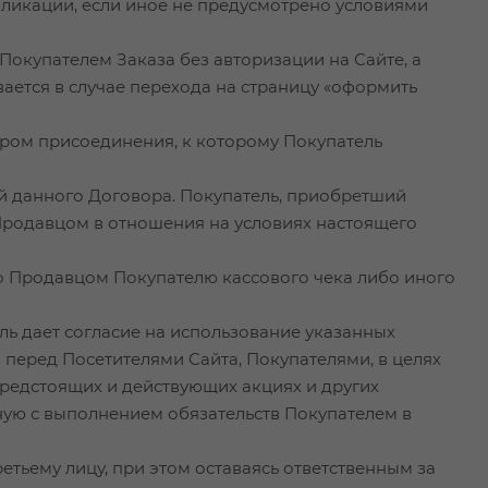
убликации, если иное не предусмотрено условиями
Покупателем Заказа без авторизации на Сайте, а
вается в случае перехода на страницу «оформить
ором присоединения, к которому Покупатель
ий данного Договора. Покупатель, приобретший
 Продавцом в отношения на условиях настоящего
о Продавцом Покупателю кассового чека либо иного
ель дает согласие на использование указанных
 перед Посетителями Сайта, Покупателями, в целях
редстоящих и действующих акциях и других
ную с выполнением обязательств Покупателем в
ретьему лицу, при этом оставаясь ответственным за