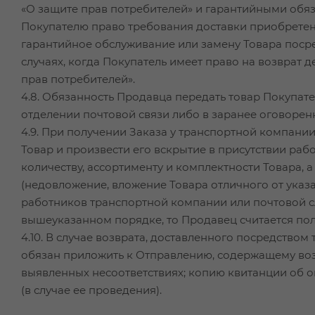
«О защите прав потребителей» и гарантийными обяз
Покупателю право требования доставки приобретенн
гарантийное обслуживание или замену Товара посре
случаях, когда Покупатель имеет право на возврат д
прав потребителей».
4.8. Обязанность Продавца передать товар Покупат
отделении почтовой связи либо в заранее оговоренно
4.9. При получении Заказа у транспортной компани
Товар и произвести его вскрытие в присутствии ра
количеству, ассортименту и комплектности Товара, 
(недовложение, вложение Товара отличного от указ
работников транспортной компании или почтовой сл
вышеуказанном порядке, то Продавец считается по
4.10. В случае возврата, доставленного посредство
обязан приложить к Отправлению, содержащему воз
выявленных несоответствиях; копию квитанции об о
(в случае ее проведения).