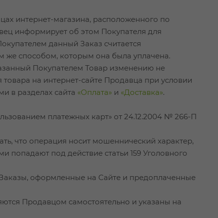
ицах интернет-магазина, расположенного по
авец информирует об этом Покупателя для
Покупателем данный Заказ считается
м же способом, которым она была уплачена.
аказанный Покупателем Товар изменению не
 товара на интернет-сайте Продавца при условии
ми в разделах сайта
«Оплата»
и
«Доставка»
.
ользованием платежных карт» от 24.12.2004 № 266-П
ать, что операция носит мошеннический характер,
и попадают под действие статьи 159 Уголовного
е Заказы, оформленные на Сайте и предоплаченные
ляются Продавцом самостоятельно и указаны на