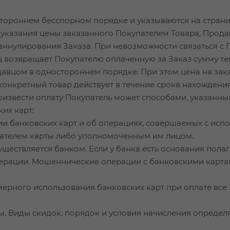
стороннем бесспорном порядке и указываются на стран
о указания цены заказанного Покупателем Товара, Прод
ннулирования Заказа. При невозможности связаться с 
 возвращает Покупателю оплаченную за Заказ сумму те
одавцом в одностороннем порядке. При этом цена на з
онкретный товар действует в течение срока нахождения
роизвести оплату Покупатель может способами, указанны
их карт:
сии банковских карт и об операциях, совершаемых с исп
ателем карты либо уполномоченным им лицом.
ществляется банком. Если у банка есть основания полаг
перации. Мошеннические операции с банковскими картам
мерного использования банковских карт при оплате вс
ры. Виды скидок, порядок и условия начисления опреде