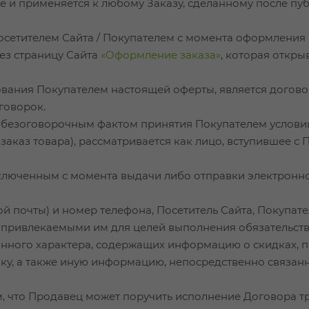
те и применяется к любому Заказу, сделанному после п
Посетителем Сайта / Покупателем с момента оформления 
рез страницу Сайта
«Оформление заказа»
, которая откры
рования Покупателем настоящей оферты, является догов
говорок.
ся безоговорочным фактом принятия Покупателем услов
аказ товара), рассматривается как лицо, вступившее с
заключенным с момента выдачи либо отправки электронн
ной почты) и номер телефона, Посетитель Сайта, Покупат
, привлекаемыми им для целей выполнения обязательств
ного характера, содержащих информацию о скидках, п
вку, а также иную информацию, непосредственно связан
ем, что Продавец может поручить исполнение Договора т