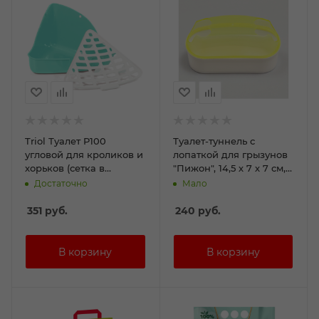
Triol Туалет P100
Туалет-туннель с
угловой для кроликов и
лопаткой для грызунов
хорьков (сетка в
"Пижон", 14,5 х 7 х 7 см,
комплекте)
жёлтый
Достаточно
Мало
270*270*160мм
351
руб.
240
руб.