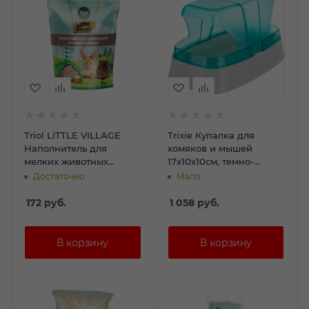
Triol LITTLE VILLAGE
Trixie Купалка для
Наполнитель для
хомяков и мышей
мелких животных
17х10х10см, темно-
древесный 6мм, 3л
синий/бирюзовый
Достаточно
Мало
172
руб.
1 058
руб.