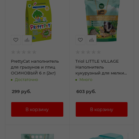
PrettyCat наполнитель
Triol LITTLE VILLAGE
для грызунов и птиц
Наполнитель
ОСИНОВЫЙ 6 л (2кг)
кукурузный для мелких
животных и рептилий,
Достаточно
Много
5л
299
руб.
603
руб.