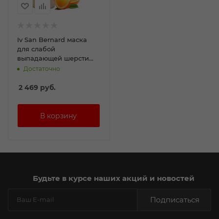
Iv San Bernard маска
для слабой
выпадающей шерсти
Fruit of the Groomer
Достаточно
Orange 250мл
2 469
руб.
Будьте в курсе наших акций и новостей
Подписаться