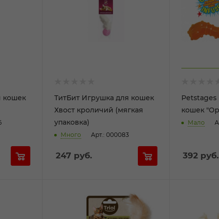
я кошек
ТитБит Игрушка для кошек
Petstages
Хвост кроличий (мягкая
кошек "Ор
упаковка)
6
Мало
А
Много
Арт.: 000083
247
руб.
392
руб.