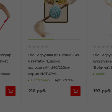
ессуар
Triol Игрушка для кошек из
Triol Игр
ка",
мататаби "Шарик
кукурузны
полосатый", d40/220мм,
"Бобина", 
серия NATURAL
2201001
Много
Достаточно
Арт.: 22171076
216
руб.
193
руб.