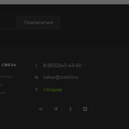
Подписаться
 СВЯЗЬ
8 (8332)43-43-60
ектору
zakaz@zoo43.ru
ет
г.Киров
зыв