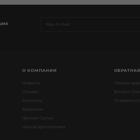
ших
О КОМПАНИИ
ОБРАТНАЯ
Новости
Письмо дир
Отзывы
Вопрос-Отв
Контакты
Оставить от
Вакансии
Груминг Салон
Школа дрессировки