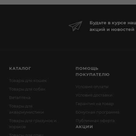
Будьте в курсе на
акций и новостей
КАТАЛОГ
ПОМОЩЬ
ПОКУПАТЕЛЮ
Товары для кошек
Условия оплаты
Товары для собак
Условия доставки
Ветаптека
Гарантия на товар
Товары для
аквариумистики
Бонусная программа
Товары для грызунов и
Публичная оферта
хорьков
АКЦИИ
Товары для птиц