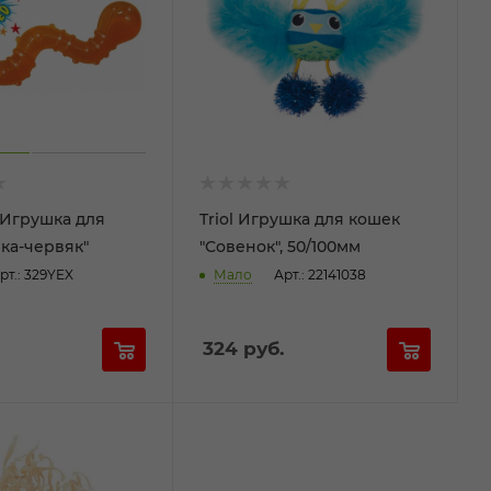
 Игрушка для
Triol Игрушка для кошек
ка-червяк"
"Совенок", 50/100мм
рт.: 329YEX
Мало
Арт.: 22141038
324
руб.