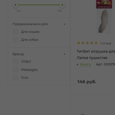
146
392
Предназначено для
Для кошек
Для собак
1 отзыв
ТитБит игрушка дл
Бренд
Лапка пушистая
TITBIT
Много
Арт.: 00007
Petstages
Triol
146
руб.