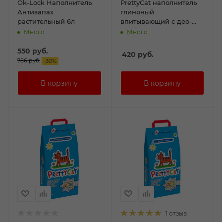
Ok-Lock Наполнитель
PrettyCat наполнитель
Антизапах
глиняный
растительный 6л
впитывающий с део-
кристаллами "Aroma
Много
Много
Fruit" 2кг (4л)
550
руб.
420
руб.
786
руб.
-
30
%
1 отзыв