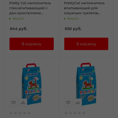
Pretty Cat наполнитель
PrettyCat наполнитель
глин.впитывающий с
впитывающий для
део-кристаллами
кошачьих туалетов
"Aroma Fruit" 4кг (8л)
"Naturel" 4 кг (8 л)
Много
Много
644
руб.
630
руб.