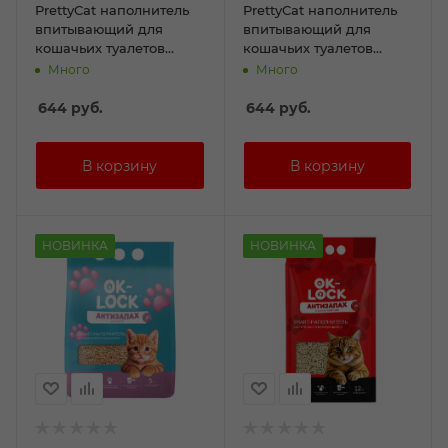
PrettyCat наполнитель
PrettyCat наполнитель
впитывающий для
впитывающий для
кошачьих туалетов
кошачьих туалетов
"Naturel" с лавандой 4
"Naturel" с алоэ 4 кг (8 л)
Много
Много
кг (8л)
644
руб.
644
руб.
НОВИНКА
НОВИНКА