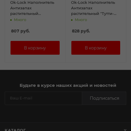
Ok-Lock Наполнитель
Ok-Lock Наполнитель
Антизапах
Антизапах
растительный
растительный "Тутти-
"ЗЕЛЕНЫЙ ЧАЙ" 6л
Фрутти" 6л
Много
Много
807
руб.
828
руб.
Будьте в курсе наших акций и новостей
Подписаться
КАТАЛОГ