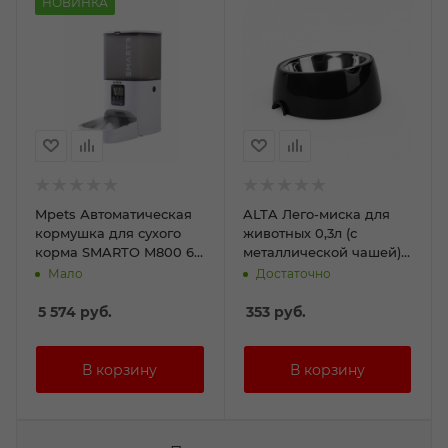
НОВИНКА
Mpets Автоматическая
ALTA Лего-миска для
кормушка для сухого
животных 0,3л (с
корма SMARTO M800 6л,
металлической чашей)
до 8 кормлений
(графит)
Мало
Достаточно
5 574
руб.
353
руб.