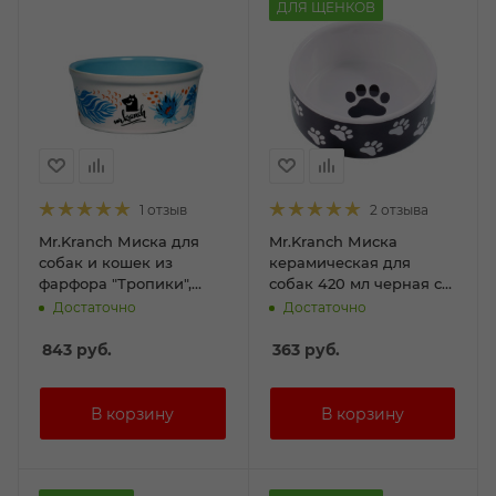
ДЛЯ ЩЕНКОВ
1 отзыв
2 отзыва
Mr.Kranch Миска для
Mr.Kranch Миска
собак и кошек из
керамическая для
фарфора "Тропики",
собак 420 мл черная с
450мл, голубая
лапками
Достаточно
Достаточно
843
руб.
363
руб.