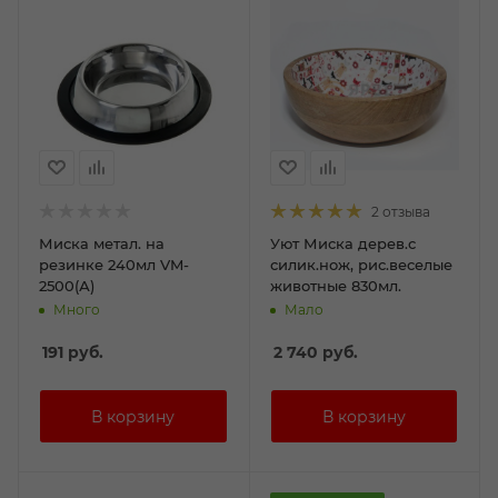
2 отзыва
Миска метал. на
Уют Миска дерев.с
резинке 240мл VM-
силик.нож, рис.веселые
2500(А)
животные 830мл.
Много
Мало
191
руб.
2 740
руб.