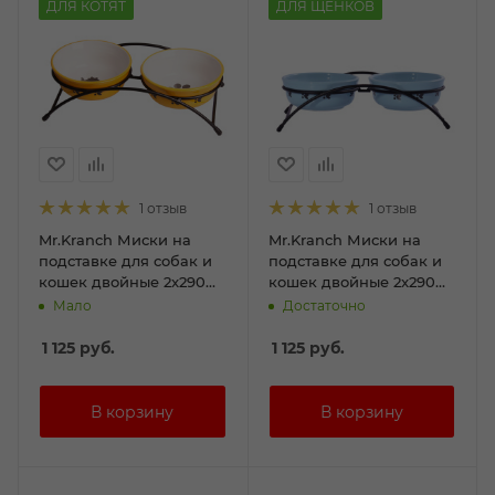
ДЛЯ КОТЯТ
ДЛЯ ЩЕНКОВ
1 отзыв
1 отзыв
Mr.Kranch Миски на
Mr.Kranch Миски на
подставке для собак и
подставке для собак и
кошек двойные 2x290
кошек двойные 2x290
мл оранжевые
мл синие
Мало
Достаточно
1 125
руб.
1 125
руб.