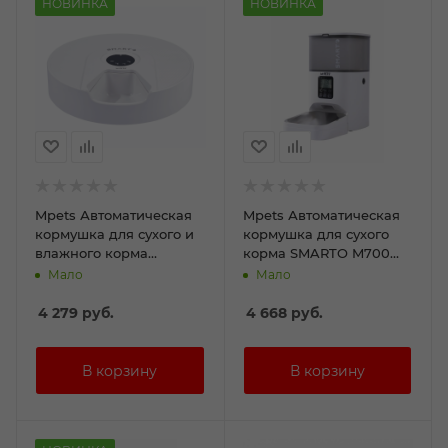
НОВИНКА
НОВИНКА
Mpets Автоматическая
Mpets Автоматическая
кормушка для сухого и
кормушка для сухого
влажного корма
корма SMARTO M700
SMARTO M900, 6
4л, до 8 кормлений
Мало
Мало
кормлений*220мл
4 279
руб.
4 668
руб.