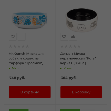
Mr.Kranch Миска для
Догман Миска
собак и кошек из
керамическая "Коты"
фарфора "Тропики",
черная (0,28 л.)
350мл, голубая
Мало
Мало
748
руб.
364
руб.