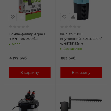
Помпа-фильтр Aqua Е
Фильтр 350KF
"FAN-1",50-300л\ч
внутренний, 4,5Вт, 280л/
ч, 48*38*95мм
Мало
Достаточно
4 177
руб.
883
руб.