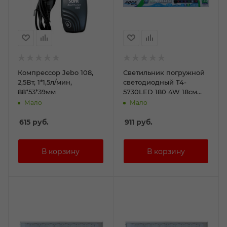
Компрессор Jebo 108,
Светильник погружной
2,5Вт, 1*1,5л/мин,
светодиодный T4-
88*53*39мм
5730LED 180 4W 18см
три режима свечения
Мало
Мало
1*30
615
руб.
911
руб.