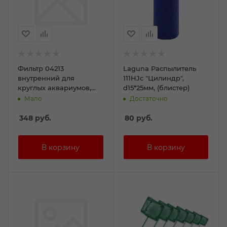
Фильтр 04213
Laguna Распылитель
внутренний для
111HJc "Цилиндр",
круглых аквариумов,
d15*25мм, (блистер)
120*120*150мм
Мало
Достаточно
348
руб.
80
руб.