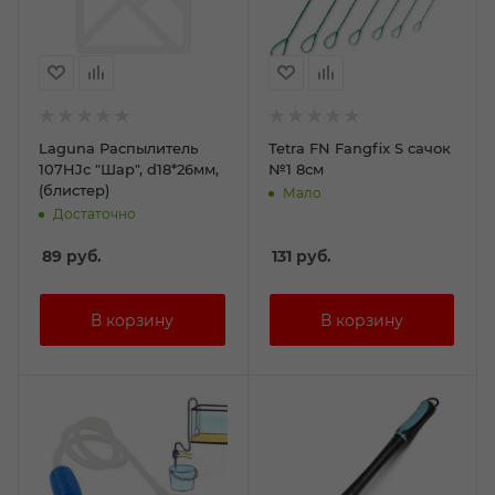
Laguna Распылитель
Tetra FN Fangfix S сачок
107HJc "Шар", d18*26мм,
№1 8см
(блистер)
Мало
Достаточно
89
руб.
131
руб.