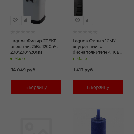
Laguna Фильтр 2218KF
Laguna Фильтр 10MY
внешний, 25Вт, 1200л/ч,
внутренний, с
200*200*430мм
бионаполнителем, 10Вт,
800л/ч, 63*50*214мм
Мало
Мало
14 049
руб.
1 413
руб.