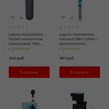
Laguna Нагреватель
Laguna Нагреватель
1002AH компактный,
Standard 25Вт LS25W с
пластиковый, 10Вт,
металлической
18*15*105мм
спиралью
Достаточно
Достаточно
942
руб.
801
руб.