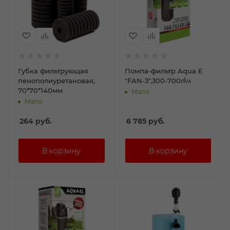
Губка фильтрующая
Помпа-фильтр Aqua Е
пенополиуретановая,
"FAN-3",300-700л\ч
70*70*140мм
Мало
Мало
264
руб.
6 785
руб.