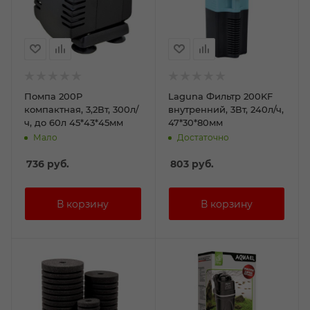
Помпа 200P
Laguna Фильтр 200KF
компактная, 3,2Вт, 300л/
внутренний, 3Вт, 240л/ч,
ч, до 60л 45*43*45мм
47*30*80мм
Мало
Достаточно
736
руб.
803
руб.