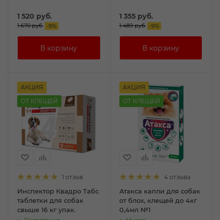
1 520
руб.
1 355
руб.
1 670
руб.
1 489
руб.
-
9
%
-
9
%
АКЦИЯ
АКЦИЯ
ОТ КЛЕЩЕЙ
ОТ КЛЕЩЕЙ
1 отзыв
4 отзыва
Инспектор Квадро Табс
Атакса капли для собак
таблетки для собак
от блох, клещей до 4кг
свыше 16 кг упак.
0,4мл №1