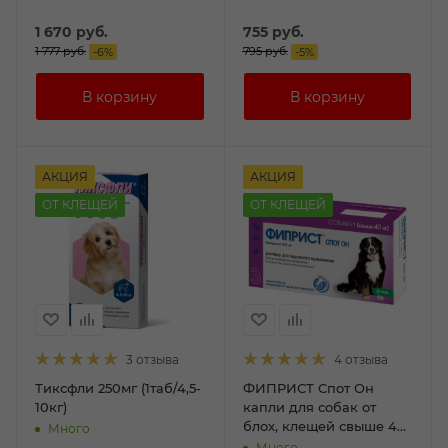
1 670
руб.
755
руб.
1 777
руб.
795
руб.
-
6
%
-
5
%
АКЦИЯ
АКЦИЯ
ОТ КЛЕЩЕЙ
ОТ КЛЕЩЕЙ
3 отзыва
4 отзыва
Тиксфли 250мг (1таб/4,5-
ФИПРИСТ Спот Он
10кг)
капли для собак от
блох, клещей свыше 40
Много
кг, пип.№3 4,02мл
Много