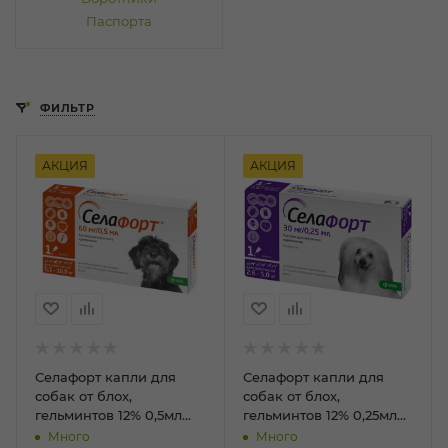
Паспорта
ФИЛЬТР
АКЦИЯ
АКЦИЯ
Селафорт капли для
Селафорт капли для
собак от блох,
собак от блох,
гельминтов 12% 0,5мл
гельминтов 12% 0,25мл
(60мг 5.1кг-10кг №1)
(30мг 2,6-5 кг №1)
Много
Много