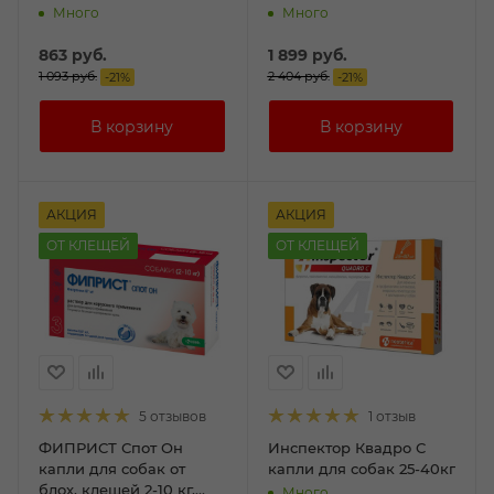
№1
пип.№3 1,34мл
Много
Много
863
руб.
1 899
руб.
1 093
руб.
2 404
руб.
-
21
%
-
21
%
АКЦИЯ
АКЦИЯ
ОТ КЛЕЩЕЙ
ОТ КЛЕЩЕЙ
5 отзывов
1 отзыв
ФИПРИСТ Спот Он
Инспектор Квадро С
капли для собак от
капли для собак 25-40кг
блох, клещей 2-10 кг,
Много