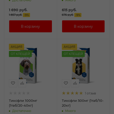
Достаточно
Много
1 690
руб.
615
руб.
1 857
руб.
676
руб.
-
9
%
-
9
%
АКЦИЯ
АКЦИЯ
ОТ КЛЕЩЕЙ
ОТ КЛЕЩЕЙ
1 отзыв
Тиксфли 1000мг
Тиксфли 500мг (1таб/10-
(1таб/20-40кг)
20кг)
Достаточно
Много