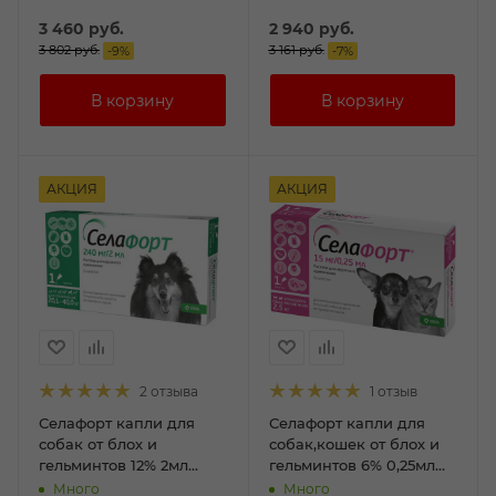
3 460
руб.
2 940
руб.
3 802
руб.
3 161
руб.
-
9
%
-
7
%
АКЦИЯ
АКЦИЯ
2 отзыва
1 отзыв
Селафорт капли для
Селафорт капли для
собак от блох и
собак,кошек от блох и
гельминтов 12% 2мл
гельминтов 6% 0,25мл
(240мг 20.1кг-40кг №1)
(15мг до 2,5кг №1)
Много
Много