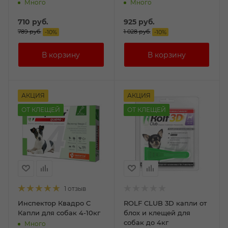
Много
Много
710
руб.
925
руб.
789
руб.
1 028
руб.
-
10
%
-
10
%
АКЦИЯ
АКЦИЯ
ОТ КЛЕЩЕЙ
ОТ КЛЕЩЕЙ
1 отзыв
Инспектор Квадро С
ROLF CLUB 3D капли от
Капли для собак 4-10кг
блох и клещей для
собак до 4кг
Много