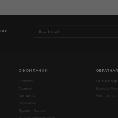
ших
О КОМПАНИИ
ОБРАТНАЯ
Новости
Письмо дир
Отзывы
Вопрос-Отв
Контакты
Оставить от
Вакансии
Груминг Салон
Школа дрессировки