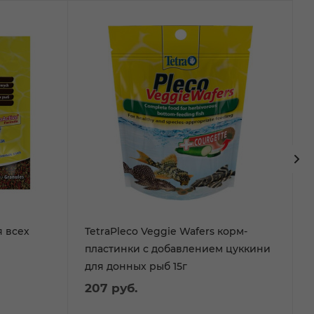
я всех
TetraPleco Veggie Wafers корм-
пластинки с добавлением цуккини
для донных рыб 15г
207
руб.