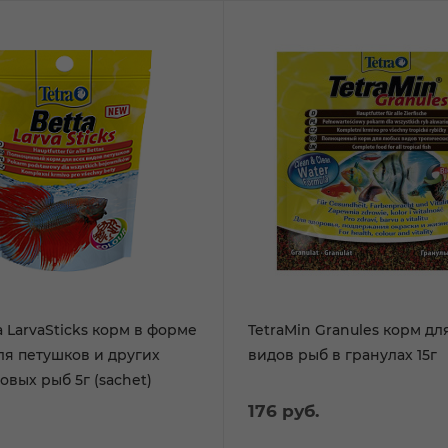
a LarvaSticks корм в форме
TetraMin Granules корм дл
ля петушков и других
видов рыб в гранулах 15г
лабиринтовых рыб 5г (sachet)
176
руб.