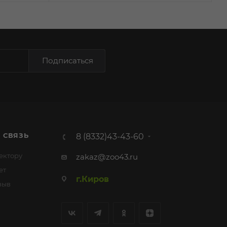
Подписаться
 СВЯЗЬ
8 (8332)43-43-60
ектору
zakaz@zoo43.ru
ет
г.Киров
зыв