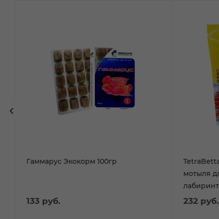
в
Гаммарус Экокорм 100гр
TetraBett
мотыля д
133
руб.
232
руб.