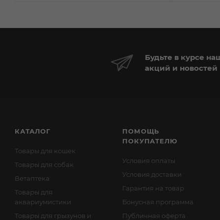
Будьте в курсе на
акций и новостей
КАТАЛОГ
ПОМОЩЬ
ПОКУПАТЕЛЮ
Товары для кошек
Условия оплаты
Товары для собак
Условия доставки
Ветаптека
Гарантия на товар
Товары для
аквариумистики
Бонусная программа
Товары для грызунов и
Публичная оферта