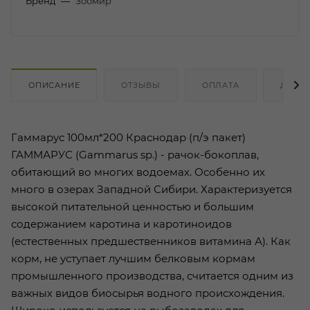
Бренд
—
Зоомир
ОПИСАНИЕ
ОТЗЫВЫ
ОПЛАТА
ДОСТ
Гаммарус 100мл*200 Краснодар (п/э пакет)
ГАММАРУС (Gammarus sp.) - рачок-бокоплав,
обитающий во многих водоемах. Особенно их
много в озерах Западной Сибири. Характеризуется
высокой питательной ценностью и большим
содержанием каротина и каротиноидов
(естественных предшественников витамина А). Как
корм, не уступает лучшим белковым кормам
промышленного производства, считается одним из
важных видов биосырья водного происхождения.