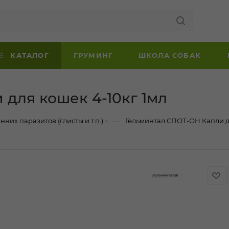
КАТАЛОГ
ГРУМИНГ
ШКОЛА СОБАК
для кошек 4-10кг 1мл
—
нних паразитов (глисты и т.п.)
Гельминтал СПОТ-ОН Капли дл