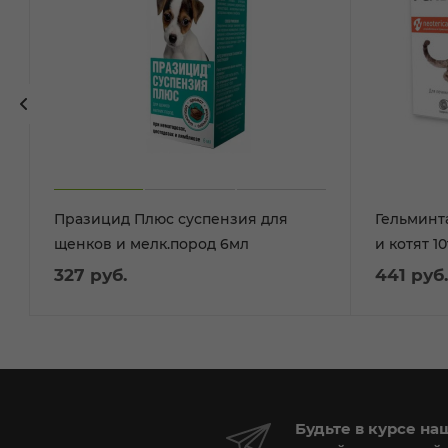
Празицид Плюс суспензия для
Гельминт
щенков и мелк.пород 6мл
и котят 10
327
руб.
441
руб.
Будьте в курсе на