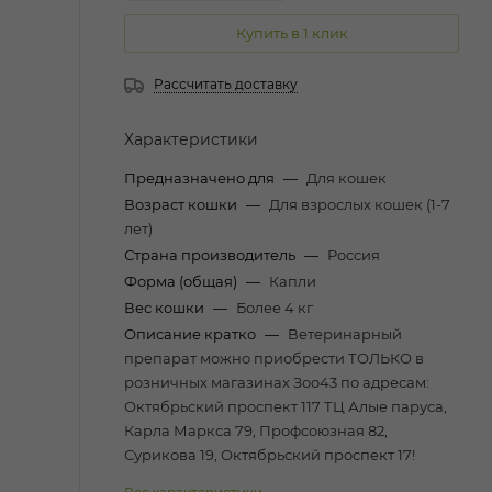
Купить в 1 клик
Рассчитать доставку
Характеристики
Предназначено для
—
Для кошек
Возраст кошки
—
Для взрослых кошек (1-7
лет)
Страна производитель
—
Россия
Форма (общая)
—
Капли
Вес кошки
—
Более 4 кг
Описание кратко
—
Ветеринарный
препарат можно приобрести ТОЛЬКО в
розничных магазинах Зоо43 по адресам:
Октябрьский проспект 117 ТЦ Алые паруса,
Карла Маркса 79, Профсоюзная 82,
Сурикова 19, Октябрьский проспект 17!