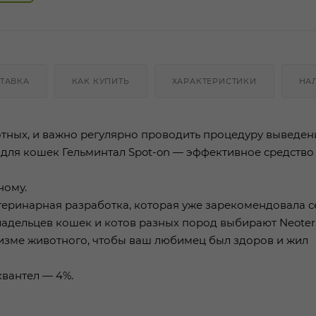
ТАВКА
КАК КУПИТЬ
ХАРАКТЕРИСТИКИ
НА
тных, и важно регулярно проводить процедуру выведен
 для кошек Гельминтал Spot-on — эффективное средство
ному.
етеринарная разработка, которая уже зарекомендовала с
адельцев кошек и котов разных пород выбирают Neoter
анизме животного, чтобы ваш любимец был здоров и жил
квантел — 4%.