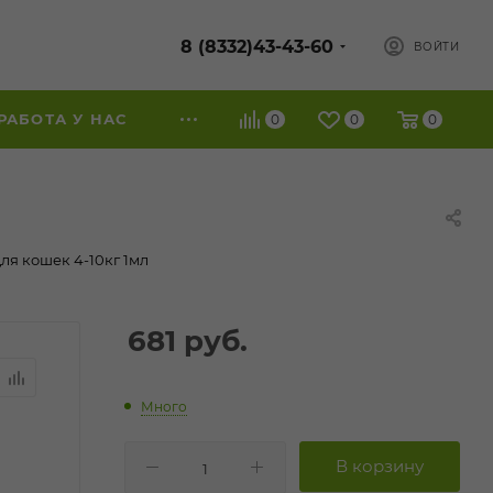
8 (8332)43-43-60
ВОЙТИ
РАБОТА У НАС
0
0
0
я кошек 4-10кг 1мл
681
руб.
Много