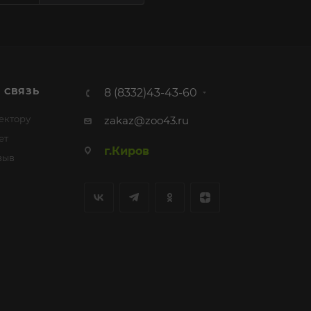
 СВЯЗЬ
8 (8332)43-43-60
ектору
zakaz@zoo43.ru
ет
г.Киров
зыв