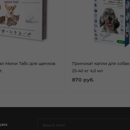
ал Мини Табс для щенков
Принокат капли для собак
т.
25-40 кг 4,0 мл
870
руб.
ших