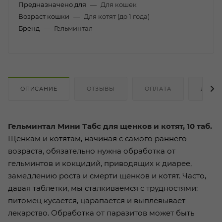
Предназначено для
—
Для кошек
Возраст кошки
—
Для котят (до 1 года)
Бренд
—
Гельминтал
ОПИСАНИЕ
ОТЗЫВЫ
ОПЛАТА
ДОСТ
Гельминтал Мини Табс для щенков и котят, 10 таб.
Щенкам и котятам, начиная с самого раннего
возраста, обязательно нужна обработка от
гельминтов и кокцидий, приводящих к диарее,
замедлению роста и смерти щенков и котят. Часто,
давая таблетки, мы сталкиваемся с трудностями:
питомец кусается, царапается и выплёвывает
лекарство. Обработка от паразитов может быть