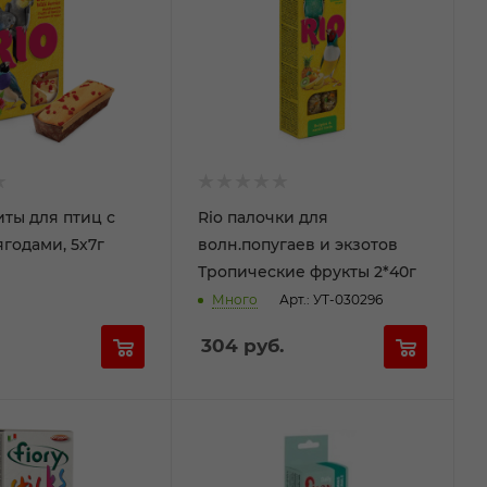
иты для птиц с
Rio палочки для
годами, 5х7г
волн.попугаев и экзотов
Тропические фрукты 2*40г
Много
Арт.: УТ-030296
304
руб.