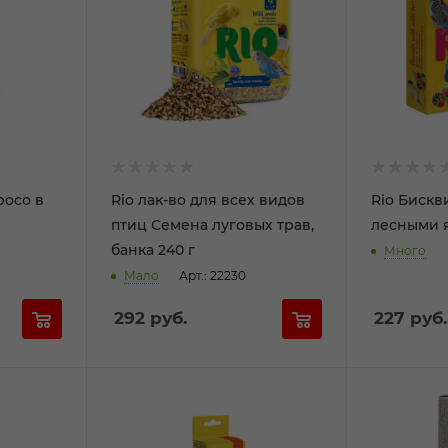
росо в
Rio лак-во для всех видов
Rio Бискв
птиц Семена луговых трав,
лесными я
банка 240 г
Много
Мало
Арт.: 22230
292
руб.
227
руб.