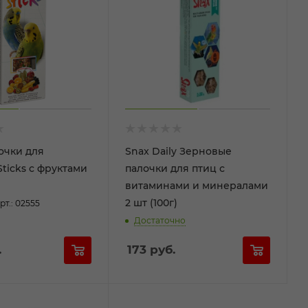
очки для
Snax Daily Зерновые
Sticks с фруктами
палочки для птиц с
витаминами и минералами
2 шт (100г)
рт.: 02555
Достаточно
.
173
руб.