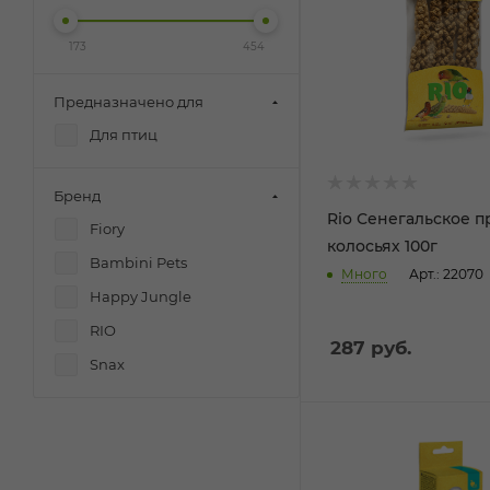
173
454
Предназначено для
Для птиц
Бренд
Rio Сенегальское п
Fiory
колосьях 100г
Bambini Pets
Много
Арт.: 22070
Happy Jungle
RIO
287
руб.
Snax