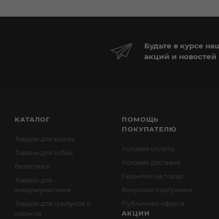
Будьте в курсе на
акций и новостей
КАТАЛОГ
ПОМОЩЬ
ПОКУПАТЕЛЮ
Товары для кошек
Условия оплаты
Товары для собак
Условия доставки
Ветаптека
Гарантия на товар
Товары для
аквариумистики
Бонусная программа
Товары для грызунов и
Публичная оферта
хорьков
АКЦИИ