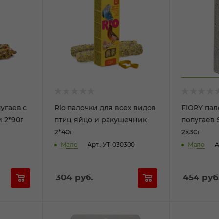
пугаев с
Rio палочки для всех видов
FIORY пал
 2*90г
птиц яйцо и ракушечник
попугаев 
2*40г
2х30г
Мало
Арт.: УТ-030300
Мало
А
304
руб.
454
руб