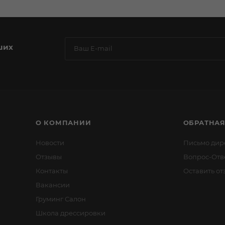
ших
О КОМПАНИИ
ОБРАТНАЯ
Новости
Письмо дир
Отзывы
Вопрос-Отв
Контакты
Оставить от
Вакансии
Груминг Салон
Школа дрессировки