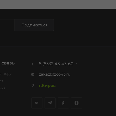
Подписаться
 СВЯЗЬ
8 (8332)43-43-60
ектору
zakaz@zoo43.ru
ет
г.Киров
зыв