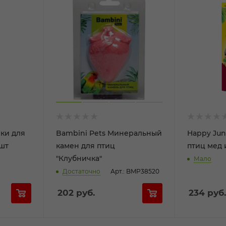
чки для
Bambini Pets Минеральный
Happy Jun
3шт
камен для птиц
птиц мед 
"Клубничка"
Мало
Достаточно
Арт.: BMP38520
202
руб.
234
руб.