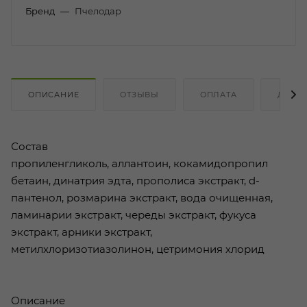
Бренд
—
Пчелодар
ОПИСАНИЕ
ОТЗЫВЫ
ОПЛАТА
ДОСТ
Состав
пропиленгликоль, аллантоин, кокамидопропил
бетаин, динатрия эдта, прополиса экстракт, d-
пантенол, розмарина экстракт, вода очищенная,
ламинарии экстракт, череды экстракт, фукуса
экстракт, арники экстракт,
метилхлоризотиазолинон, цетримония хлорид
Описание