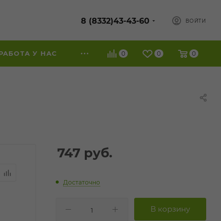
8 (8332)43-43-60
ВОЙТИ
РАБОТА У НАС
0
0
0
л
747
руб.
Достаточно