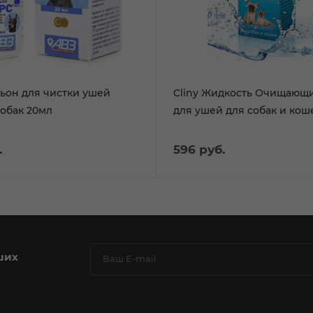
ьон для чистки ушей
Cliny Жидкость Очищающ
собак 20мл
для ушей для собак и кош
.
596
руб.
ших