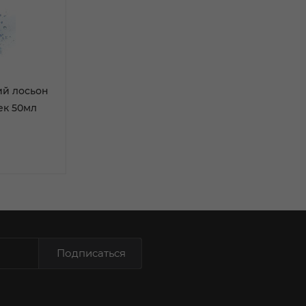
ий лосьон
ек 50мл
Подписаться