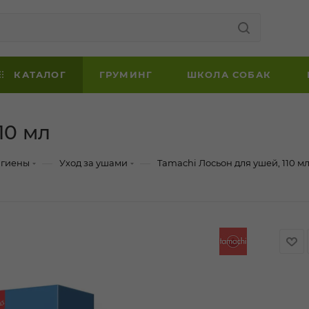
КАТАЛОГ
ГРУМИНГ
ШКОЛА СОБАК
10 мл
—
—
игиены
Уход за ушами
Tamachi Лосьон для ушей, 110 м