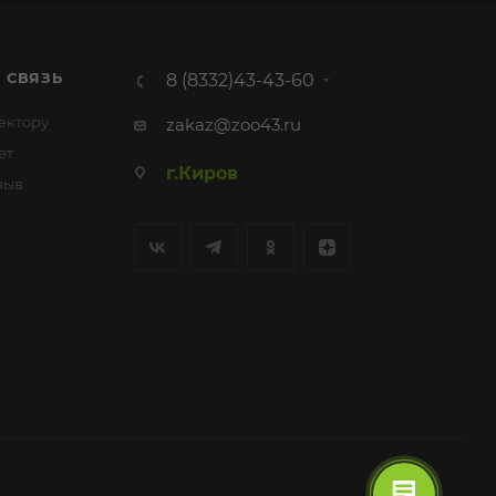
 СВЯЗЬ
8 (8332)43-43-60
ектору
zakaz@zoo43.ru
ет
г.Киров
зыв