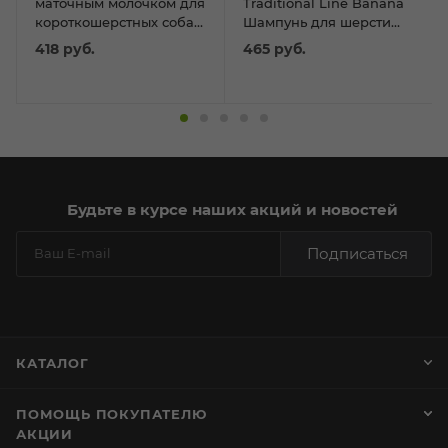
маточным молочком для
Traditional Line Banana
короткошерстных собак
Шампунь для шерсти
250мл
средней длины 100 мл
418
руб.
465
руб.
Будьте в курсе наших акций и новостей
Подписаться
КАТАЛОГ
ПОМОЩЬ ПОКУПАТЕЛЮ
АКЦИИ