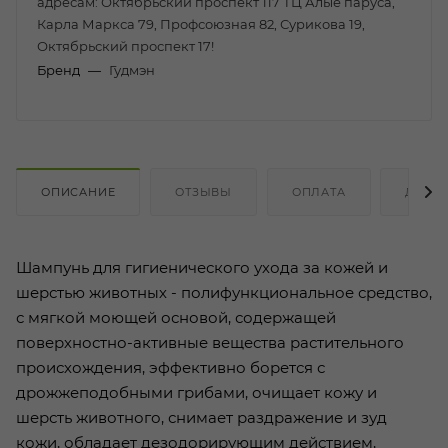
адресам: Октябрьский проспект 117 ТЦ Алые паруса,
Карла Маркса 79, Профсоюзная 82, Сурикова 19,
Октябрьский проспект 17!
Бренд
—
Гудмэн
ОПИСАНИЕ
ОТЗЫВЫ
ОПЛАТА
ДОСТ
Шампунь для гигиенического ухода за кожей и
шерстью животных - полифункциональное средство,
с мягкой моющей основой, содержащей
поверхностно-активные вещества растительного
происхождения, эффективно борется с
дрожжеподобными грибами, очищает кожу и
шерсть животного, снимает раздражение и зуд
кожи, обладает дезодорирующим действием,