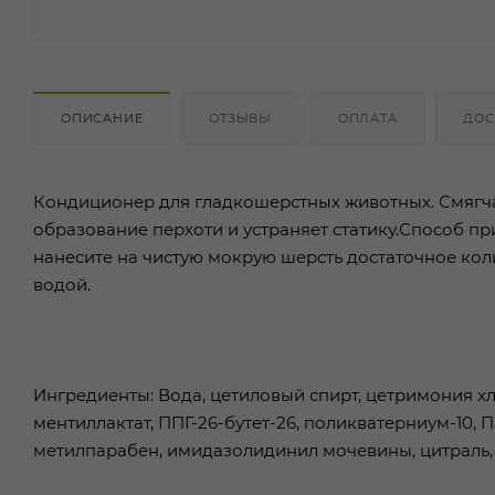
ОПИСАНИЕ
ОТЗЫВЫ
ОПЛАТА
ДОС
Кондиционер для гладкошерстных животных. Смягч
образование перхоти и устраняет статику.Способ 
нанесите на чистую мокрую шерсть достаточное коли
водой.
Ингредиенты: Вода, цетиловый спирт, цетримония х
ментиллактат, ППГ-26-бутет-26, поликватерниум-10,
метилпарабен, имидазолидинил мочевины, цитраль,