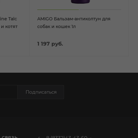
ine Talc
AMIGO Бальзам-антиколтун для
и котят
собак и кошек 1л
1 197
руб.
Подписаться
 СВЯЗЬ