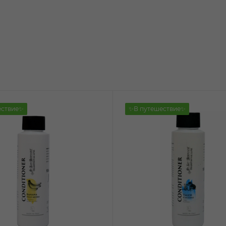
ествие✨
✨В путешествие✨