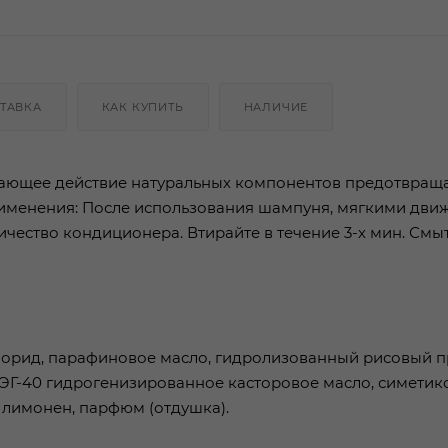
ТАВКА
КАК КУПИТЬ
НАЛИЧИЕ
ающее действие натуральных компонентов предотвращ
применения: После использования шампуня, мягкими дв
чество кондиционера. Втирайте в течение 3-х мин. Смы
лорид, парафиновое масло, гидролизованный рисовый п
 ПЭГ-40 гидрогенизированное касторовое масло, симетик
 лимонен, парфюм (отдушка).