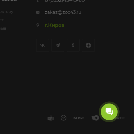
8 (8332)43-43-60
ектору
zakaz@zoo43.ru
ет
г.Киров
зыв