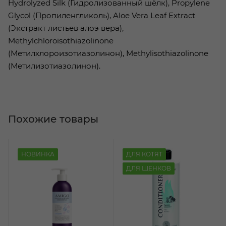
Hydrolyzed Silk (Гидролизованный шёлк), Propylene
Glycol (Пропиленгликоль), Aloe Vera Leaf Extract
(Экстракт листьев алоэ вера),
Methylchloroisothiazolinone
(Метилхлороизотиазолинон), Methylisothiazolinone
(Метилизотиазолинон).
Похожие товары
НОВИНКА
ДЛЯ КОТЯТ
ДЛЯ ЩЕНКОВ