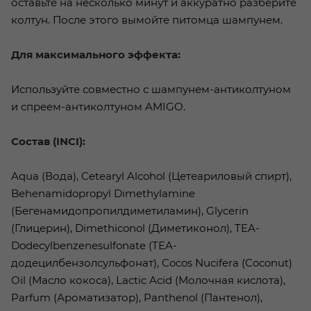
оставьте на несколько минут и аккуратно разберите
колтун. После этого вымойте питомца шампунем.
Для максимального эффекта:
Используйте совместно с шампунем-антиколтуном
и спреем-антиколтуном AMIGO.
Состав (INCI):
Aqua (Вода), Cetearyl Alcohol (Цетеариловый спирт),
Behenamidopropyl Dimethylamine
(Бегенамидопропилдиметиламин), Glycerin
(Глицерин), Dimethiconol (Диметиконол), TEA-
Dodecylbenzenesulfonate (TEA-
додецилбензолсульфонат), Cocos Nucifera (Coconut)
Oil (Масло кокоса), Lactic Acid (Молочная кислота),
Parfum (Ароматизатор), Panthenol (Пантенол),