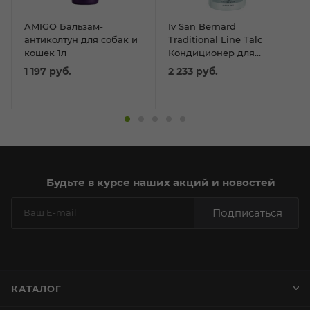
AMIGO Бальзам-
Iv San Bernard
антиколтун для собак и
Traditional Line Talc
кошек 1л
Кондиционер для
щенков и котят 500мл
1 197
руб.
2 233
руб.
Будьте в курсе наших акций и новостей
Подписаться
КАТАЛОГ