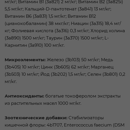
мг/кг; Витамин B1 (3a821) 2 мг/кг; Витамин B2 (3a825i)
5,5 мг/кг; Кальций-D-пантотенат (3a841) 13 мг/кг;
Витамин B6 (3a831) 1,5 мг/кг; Витамин B12
(цианокобаламин) 38 мкг/кг; Ниацин (3a315) 18,4 мг/
кг; Фолиевая кислота (3a316) 0,3 мг/кг; Хлорид холина
(3a890) 1500 мг/кг; Таурин (3a370) 1500 мг/кг; L-
Карнитин (3a910) 100 мг/кг.
Микроэлементы:
Железо (3b103) 50 мг/кг; Медь
(3b405) 10 мг/кг; Цинк (3b605) 62 мг/кг; Марганец
(3b503) 10 мг/кг; Йод (3b202) 1,5 мг/кг; Селен (3b801) 0,2
мг/кг.
Антиоксиданты:
богатые токоферолом экстракты
из растительных масел 1000 мг/кг.
Зоотехнические добавки:
Стабилизаторы
кишечной флоры: 4b1707, Enterococcus faecium (DSM