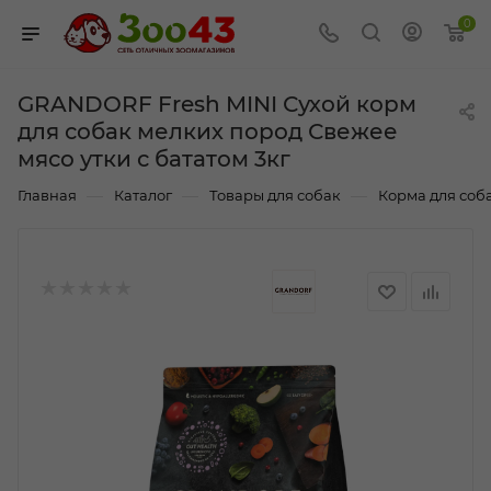
0
GRANDORF Fresh MINI Сухой корм
для собак мелких пород Свежее
мясо утки с бататом 3кг
—
—
—
Главная
Каталог
Товары для собак
Корма для соб