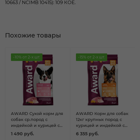
10663 / NCIMB 10415): 109 КОЕ.
Похожие товары
-10% от 2-х шт.
-15% от 2-х шт.
AWARD Сухой корм для
AWARD Корм для собак
собак ср.пород с
12кг крупных пород с
индейкой и курицей с
курицей и индейкой с
добавлением моркови и
добавлением тыквы и
1 490
руб.
6 355
руб.
черной смородины 2к
шиповника