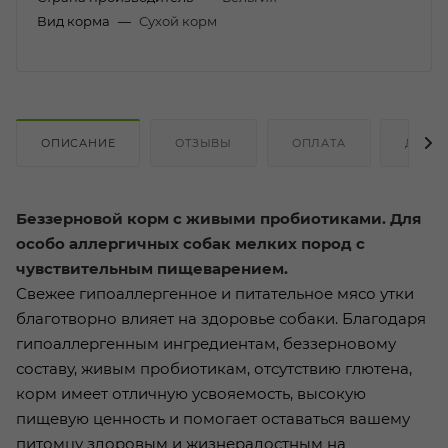
Вид корма
—
Сухой корм
ОПИСАНИЕ
ОТЗЫВЫ
ОПЛАТА
ДОСТ
Беззерновой корм с живыми пробиотиками. Для
особо аллергичных собак мелких пород с
чувствительным пищеварением.
Свежее гипоаллергенное и питательное мясо утки
благотворно влияет на здоровье собаки. Благодаря
гипоаллергенным ингредиентам, беззерновому
составу, живым пробиотикам, отсутствию глютена,
корм имеет отличную усвояемость, высокую
пищевую ценность и помогает оставаться вашему
питомцу здоровым и жизнерадостным на