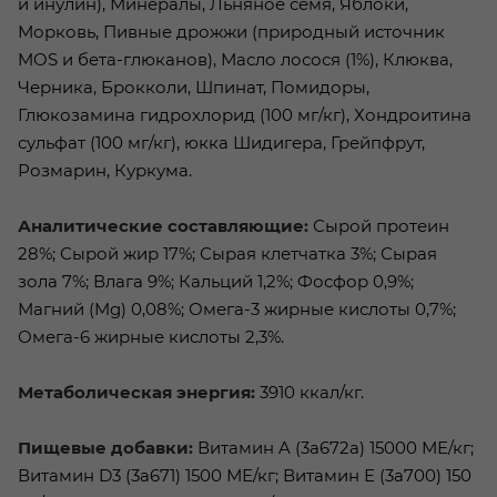
и инулин), Минералы, Льняное семя, Яблоки,
Морковь, Пивные дрожжи (природный источник
MOS и бета-глюканов), Масло лосося (1%), Клюква,
Черника, Брокколи, Шпинат, Помидоры,
Глюкозамина гидрохлорид (100 мг/кг), Хондроитина
сульфат (100 мг/кг), юкка Шидигера, Грейпфрут,
Розмарин, Куркума.
Аналитические составляющие:
Сырой протеин
28%; Сырой жир 17%; Сырая клетчатка 3%; Сырая
зола 7%; Влага 9%; Кальций 1,2%; Фосфор 0,9%;
Магний (Mg) 0,08%; Омега-3 жирные кислоты 0,7%;
Омега-6 жирные кислоты 2,3%.
Метаболическая энергия:
3910 ккал/кг.
Пищевые добавки:
Витамин A (3a672a) 15000 МЕ/кг;
Витамин D3 (3а671) 1500 МЕ/кг; Витамин Е (3а700) 150