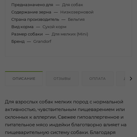
Предназначено для
—
Для собак
Содержание зерна
—
Низкозерновой
Страна производитель
—
Бельгия
Вид корма
—
Сухой корм
Размер собаки
—
Для мелких (Mini)
Бренд
—
Grandorf
ОПИСАНИЕ
ОТЗЫВЫ
ОПЛАТА
ДОСТ
Для взрослых собак мелких пород с нормальной
активностью, чувствительным пищеварением или
склонных к аллергии. Свежее гипоаллергенное и
питательное мясо индейки благотворно влияет на
пищеварительную систему собаки. Благодаря