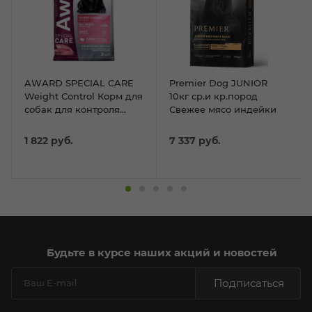
AWARD SPECIAL CARE
Premier Dog JUNIOR
Weight Control Корм для
10кг ср.и кр.пород
собак для контроля
Свежее мясо индейки
веса со свежим мясом
индейки 2кг
1 822
руб.
7 337
руб.
Будьте в курсе наших акций и новостей
Подписаться