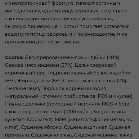
монопротеиновой формуле, гипоаллергенным
ингредиентам, одному виду зерновых, отсутствию
глютена, корм имеет отличную усвояемость,
высокую пищевую ценность и помогает оставаться
вашему питомцу здоровым и жизнерадостным на
протяжении долгих лет жизни.
Состав:
Дегидрированное мясо индейки (28%),
Свежее мясо индейки (27%), Цельнозерновой
коричневый рис, Гидролизованный белок индейки
(8%), Жир индейки (5%), Свежее масло лосося (2%),
Льняное семя, Порошок корней цикория
(натуральный источник пребиотиков: FOS и инулин),
Пивные дрожжи (природный источник MOS и бета-
глюканов), Глюкозамин (1000 мг/кг), Хондроитина
сульфат (1000 мг/кг), MSM (метилсульфонилметан, 40
мг/кг), Сушеное яблоко, Сушеный шпинат, Сушеная
брокколи, Сушеная клюква, Сушеная черника, юкка