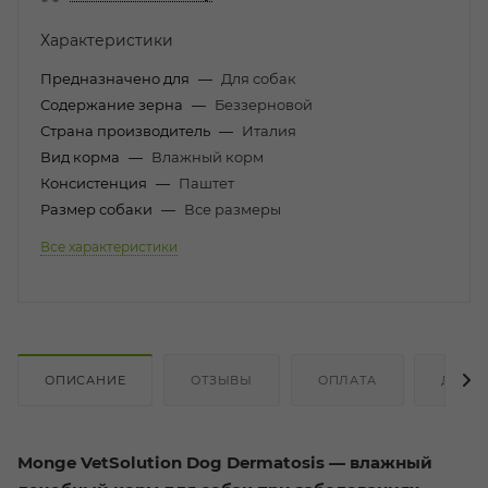
Характеристики
Предназначено для
—
Для собак
Содержание зерна
—
Беззерновой
Страна производитель
—
Италия
Вид корма
—
Влажный корм
Консистенция
—
Паштет
Размер собаки
—
Все размеры
Все характеристики
ОПИСАНИЕ
ОТЗЫВЫ
ОПЛАТА
ДОСТ
Monge VetSolution Dog Dermatosis — влажный