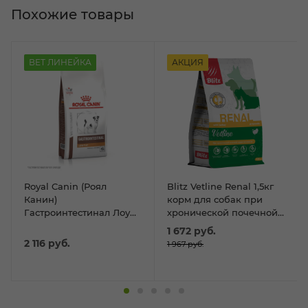
Похожие товары
ВЕТ ЛИНЕЙКА
АКЦИЯ
Royal Canin (Роял
Blitz Vetline Renal 1,5кг
Канин)
корм для собак при
Гастроинтестинал Лоу
хронической почечной
Фэт смол дог 1кг
недостаточности
1 672
руб.
2 116
руб.
1 967
руб.