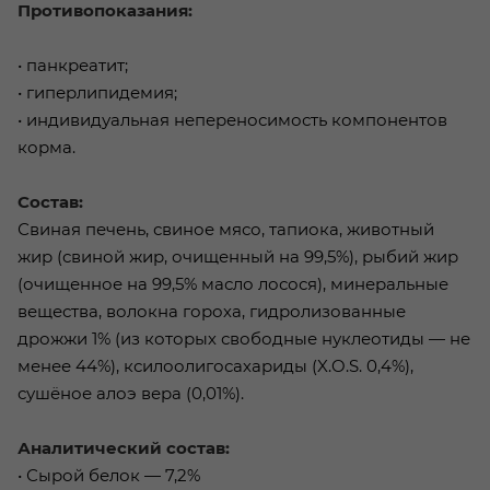
Противопоказания:
• панкреатит;
• гиперлипидемия;
• индивидуальная непереносимость компонентов
корма.
Состав:
Свиная печень, свиное мясо, тапиока, животный
жир (свиной жир, очищенный на 99,5%), рыбий жир
(очищенное на 99,5% масло лосося), минеральные
вещества, волокна гороха, гидролизованные
дрожжи 1% (из которых свободные нуклеотиды — не
менее 44%), ксилоолигосахариды (X.O.S. 0,4%),
сушёное алоэ вера (0,01%).
Аналитический состав:
• Сырой белок — 7,2%