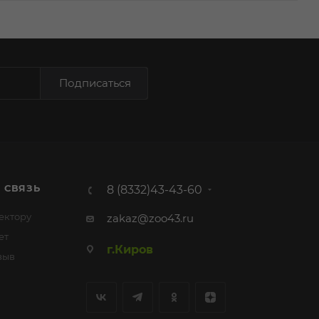
Подписаться
 СВЯЗЬ
8 (8332)43-43-60
ектору
zakaz@zoo43.ru
ет
г.Киров
зыв