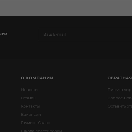
ших
О КОМПАНИИ
ОБРАТНАЯ
Новости
Письмо дир
Отзывы
Вопрос-Отв
Контакты
Оставить от
Вакансии
Груминг Салон
Школа дрессировки