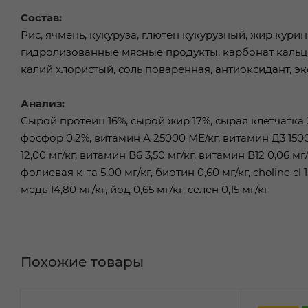
Состав:
Рис, ячмень, кукуруза, глютен кукурузный, жир кур
гидролизованные мясные продукты, карбонат кальц
калий хлористый, соль поваренная, антиоксидант, эк
Анализ:
Сырой протеин 16%, сырой жир 17%, сырая клетчатка 2,
фосфор 0,2%, витамин А 25000 МЕ/кг, витамин Д3 1500 
12,00 мг/кг, витамин B6 3,50 мг/кг, витамин B12 0,06 мг
фолиевая к-та 5,00 мг/кг, биотин 0,60 мг/кг, choline cl 
медь 14,80 мг/кг, йод 0,65 мг/кг, селен 0,15 мг/кг
Похожие товары