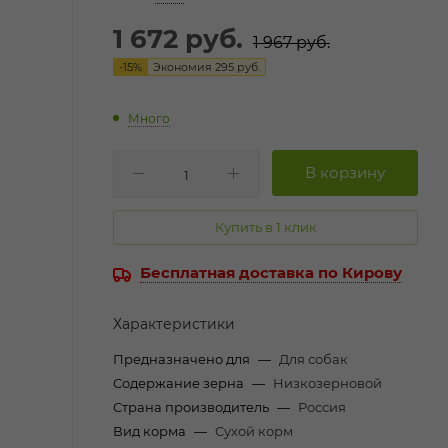
1 672
руб.
1 967
руб.
-
15
%
Экономия
295
руб.
Много
Купить в 1 клик
Бесплатная доставка по Кирову
Характеристики
Предназначено для
—
Для собак
Содержание зерна
—
Низкозерновой
Страна производитель
—
Россия
Вид корма
—
Сухой корм