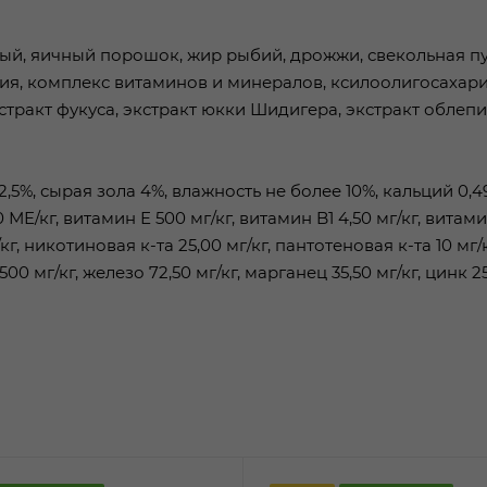
иный, яичный порошок, жир рыбий, дрожжи, свекольная пу
ия, комплекс витаминов и минералов, ксилоолигосахар
стракт фукуса, экстракт юкки Шидигера, экстракт облепи
5%, сырая зола 4%, влажность не более 10%, кальций 0,49 
МЕ/кг, витамин Е 500 мг/кг, витамин B1 4,50 мг/кг, витам
/кг, никотиновая к-та 25,00 мг/кг, пантотеновая к-та 10 мг/к
1500 мг/кг, железо 72,50 мг/кг, марганец 35,50 мг/кг, цинк 25