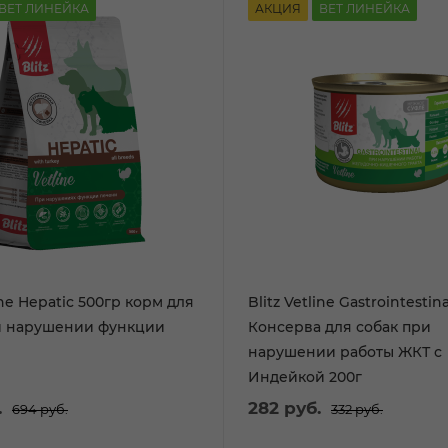
ВЕТ ЛИНЕЙКА
АКЦИЯ
ВЕТ ЛИНЕЙКА
line Hepatic 500гр корм для
Blitz Vetline Gastrointestina
и нарушении функции
Консерва для собак при
нарушении работы ЖКТ с
Индейкой 200г
.
282
руб.
694
руб.
332
руб.