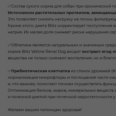
✅Состав сухого корма для собак при хронической п
Источником растительных протеинов, замещающих
Это позволяет снизить нагрузку на почки, фильтрую
Кроме этого, диета Blitz корректирует поступлени
натрия. Их малая доля снижает риски нарушения се
✅Облепиха является натуральным и значимым средс
корма Blitz Vetline Renal Dog входит
экстракт ягод 
вещества не только снимают воспаления, но и благ
✅
Пребиотическая клетчатка
из стенок дрожжей (K
нормализации микрофлоры и поглощения части кише
и, что важнее, помогают почкам осуществлять функ
Оптимизация белков, жиров, минеральных веществ и 
и полезной диетой при почечной недостаточности у 
Желаем вашим питомцам здоровья!