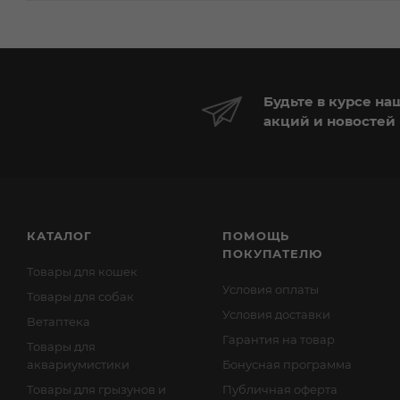
Будьте в курсе на
акций и новостей
КАТАЛОГ
ПОМОЩЬ
ПОКУПАТЕЛЮ
Товары для кошек
Условия оплаты
Товары для собак
Условия доставки
Ветаптека
Гарантия на товар
Товары для
аквариумистики
Бонусная программа
Товары для грызунов и
Публичная оферта