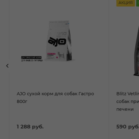
АКЦИЯ
AJO сухой корм для собак Гастро
Blitz Vet
800г
собак пр
печени
1 288
руб.
590
руб