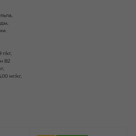
льпа,
иды,
хи.
г/кг,
ин B2
г,
,00 мг/кг,