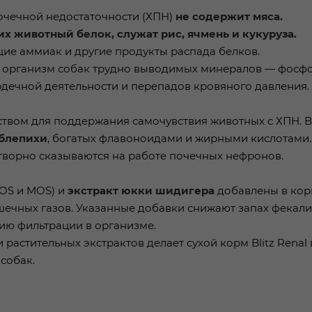
очечной недостаточности (ХПН)
не содержит мяса.
 животный белок, служат рис, ячмень и кукуруза.
щие аммиак и другие продукты распада белков.
е в организм собак трудно выводимых минералов — фосф
рдечной деятельности и перепадов кровяного давления.
твом для поддержания самочувствия животных с ХПН. В
облепихи
, богатых флавоноидами и жирными кислотами.
отворно сказываются на работе почечных нефронов.
OS и MOS) и
экстракт юкки шидигера
добавлены в кор
чных газов. Указанные добавки снижают запах фекали
цию фильтрации в организме.
растительных экстрактов делает сухой корм Blitz Renal
собак.