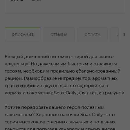
ОПИСАНИЕ
ОТЗЫВЫ
ОПЛАТА
ДОСТ
Каждый домашний питомец – герой для своего
владельца! Но даже самым быстрым и отважным
героям, необходим правильно сбалансированный
рацион. Разнообразие ингредиентов, ароматных
трав и изобилие вкусов все это содержится в
кормах и лакомствах Snax Daily для птиц и грызунов.
Хотите порадовать вашего героя полезным
лакомством? Зерновые палочки Snax Daily – это
серия высококачественных, вкусных и полезных
лакомств для попугаев канареек и других видов