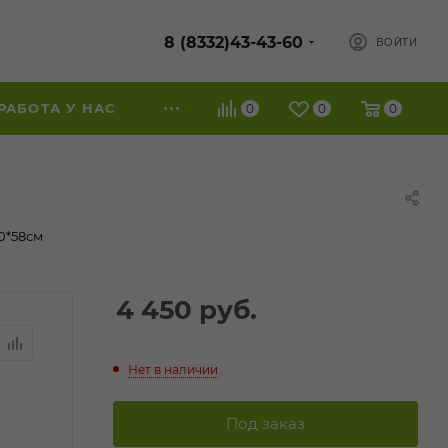
8 (8332)43-43-60
ВОЙТИ
РАБОТА У НАС
0
0
0
40*58см
4 450
руб.
Нет в наличии
Под заказ