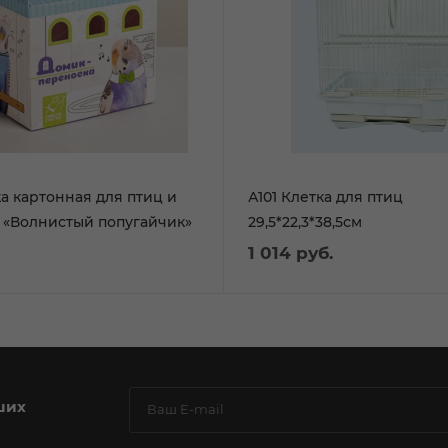
а картонная для птиц и
А101 Клетка для птиц
 «Волнистый попугайчик»
29,5*22,3*38,5см
1 014
руб.
ших