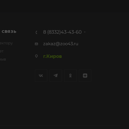
 СВЯЗЬ
8 (8332)43-43-60
ектору
zakaz@zoo43.ru
ет
г.Киров
зыв