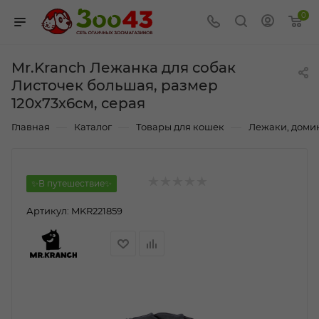
0
Mr.Kranch Лежанка для собак
Листочек большая, размер
120х73х6см, серая
—
—
—
Главная
Каталог
Товары для кошек
Лежаки, домик
✨В путешествие✨
Артикул:
MKR221859