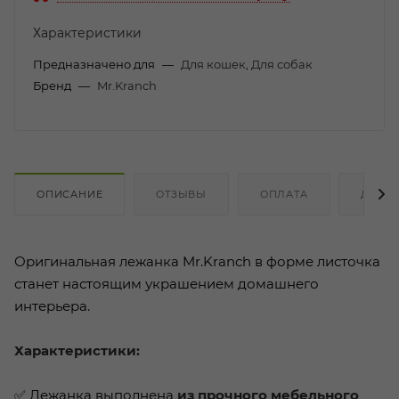
Характеристики
Предназначено для
—
Для кошек, Для собак
Бренд
—
Mr.Kranch
ОПИСАНИЕ
ОТЗЫВЫ
ОПЛАТА
ДОСТ
Оригинальная лежанка Mr.Kranch в форме листочка
станет настоящим украшением домашнего
интерьера.
Характеристики:
✅ Лежанка выполнена
из прочного мебельного