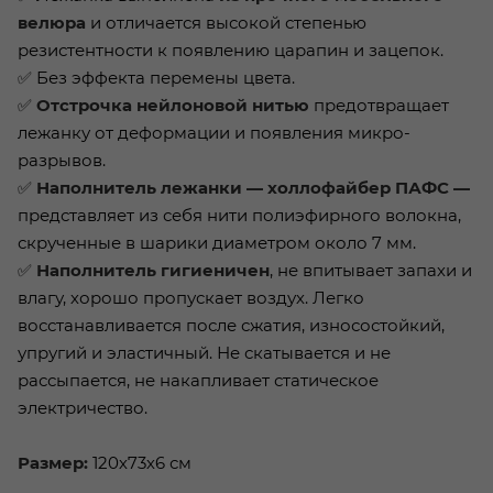
велюра
и отличается высокой степенью
резистентности к появлению царапин и зацепок.
✅ Без эффекта перемены цвета.
✅
Отстрочка нейлоновой нитью
предотвращает
лежанку от деформации и появления микро-
разрывов.
✅
Наполнитель лежанки — холлофайбер ПАФС —
представляет из себя нити полиэфирного волокна,
скрученные в шарики диаметром около 7 мм.
✅
Наполнитель гигиеничен
, не впитывает запахи и
влагу, хорошо пропускает воздух. Легко
восстанавливается после сжатия, износостойкий,
упругий и эластичный. Не скатывается и не
рассыпается, не накапливает статическое
электричество.
Размер:
120х73х6 см