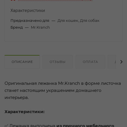
Характеристики
Предназначено для
—
Для кошек, Для собак
Бренд
—
Mr.Kranch
ОПИСАНИЕ
ОТЗЫВЫ
ОПЛАТА
ДОСТ
Оригинальная лежанка Mr.Kranch в форме листочка
станет настоящим украшением домашнего
интерьера.
Характеристики:
✅ Лежанка выполнена
из прочного мебельного