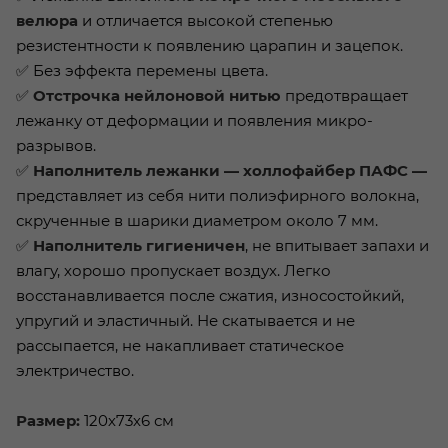
велюра
и отличается высокой степенью
резистентности к появлению царапин и зацепок.
✅ Без эффекта перемены цвета.
✅
Отстрочка нейлоновой нитью
предотвращает
лежанку от деформации и появления микро-
разрывов.
✅
Наполнитель лежанки — холлофайбер ПАФС —
представляет из себя нити полиэфирного волокна,
скрученные в шарики диаметром около 7 мм.
✅
Наполнитель гигиеничен
, не впитывает запахи и
влагу, хорошо пропускает воздух. Легко
восстанавливается после сжатия, износостойкий,
упругий и эластичный. Не скатывается и не
рассыпается, не накапливает статическое
электричество.
Размер:
120х73х6 см