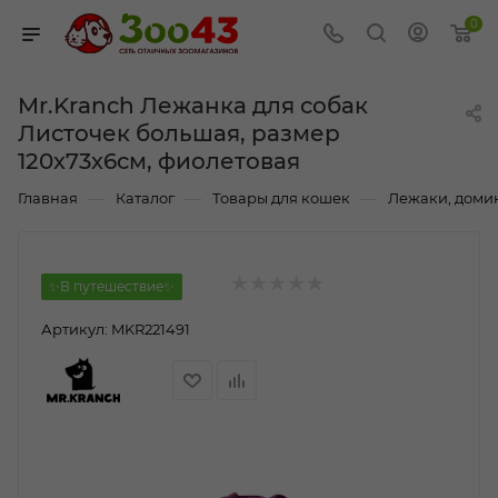
0
Mr.Kranch Лежанка для собак
Листочек большая, размер
120х73х6см, фиолетовая
—
—
—
Главная
Каталог
Товары для кошек
Лежаки, домик
✨В путешествие✨
Артикул:
MKR221491