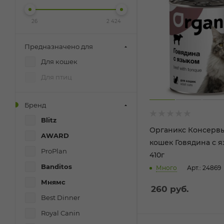
26
2 424
Предназначено для
Для кошек
Для птиц
Бренд
Blitz
Органикс Консервы
AWARD
кошек Говядина с 
ProPlan
410г
Banditos
Много
Арт.: 24869
Мнямс
260
руб.
Best Dinner
Royal Canin