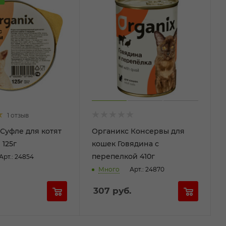
1 отзыв
Суфле для котят
Органикс Консервы для
 125г
кошек Говядина с
перепелкой 410г
Арт.: 24854
Много
Арт.: 24870
307
руб.