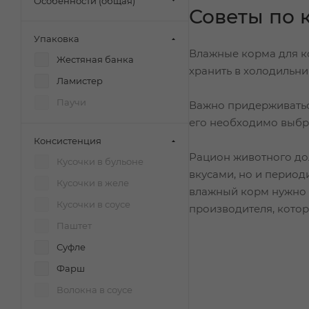
Особенности (общая)
Треска
Советы по
Тунец
Упаковка
Утка
Влажные корма для ко
Жестяная банка
хранить в холодильни
Утка/индейка
Ламистер
Форель
Паучи
Важно придерживаться
Цыпленок
его необходимо выбр
Ягненок
Консистенция
Рацион животного до
Рыба
Кусочки в бульоне
вкусами, но и период
Креветки
Кусочки в желе
влажный корм нужно 
Кусочки в соусе
производителя, котор
Паштет
Суфле
Фарш
Волокна в соусе