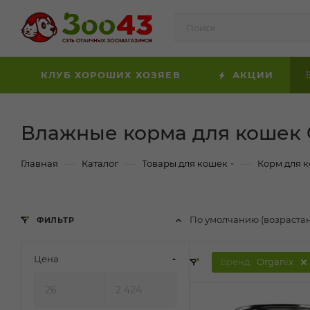
КЛУБ ХОРОШИХ ХОЗЯЕВ
АКЦИИ
Влажные корма для кошек 
—
—
—
Главная
Каталог
Товары для кошек
Корм для 
По умолчанию (возраста
ФИЛЬТР
Цена
Бренд:
Organix