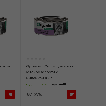
я котят
Органикс Суфле для котят
Мясное ассорти с
индейкой 100г
Достаточно
Арт.: 44111
87
руб.