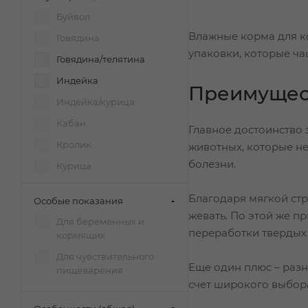
Буйвол
Муркиз
Влажные корма для ко
Говядина
Ночной охотник
упаковки, которые ча
Говядина/телятина
Ферма кота Федора
Индейка
Четвероногий гурман
Преимущес
Индейка/курица
Кабан
Главное достоинство 
Кролик
животных, которые не
болезни.
Курица
Курица рыба
Благодаря мягкой стр
Особые показания
Лосось
жевать. По этой же 
Для беременных и
Мясное ассорти
переработки твердых
кормящих
Океаническая рыба
Для чувствительного
Еще один плюс – раз
пищеварения
Перепел
счет широкого выбора
Свинина