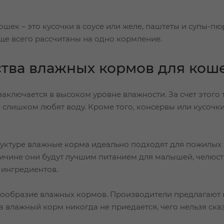
шек – это кусочки в соусе или желе, паштеты и супы-п
ще всего рассчитаны на одно кормление.
тва влажных кормов для кош
заключается в высоком уровне влажности. За счет этого
 слишком любят воду. Кроме того, консервы или кусоч
уктуре влажные корма идеально подходят для пожилых 
причине они будут лучшим питанием для малышей, челюс
 ингредиентов.
нообразие влажных кормов. Производители предлагают 
 влажный корм никогда не приедается, чего нельзя сказ