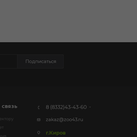
Подписаться
 СВЯЗЬ
8 (8332)43-43-60
ектору
zakaz@zoo43.ru
ет
г.Киров
зыв