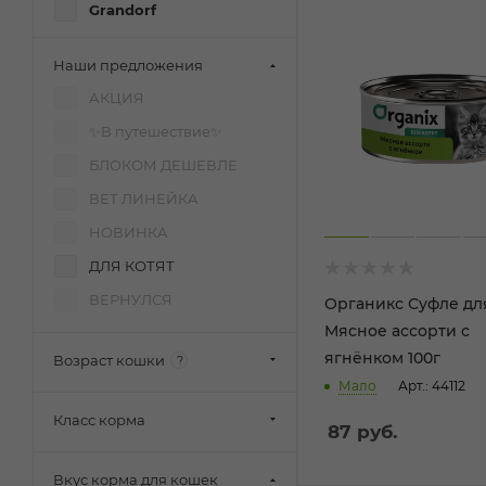
Grandorf
AlphaPet
Наши предложения
BOWL WOW
АКЦИЯ
EliteCat
✨В путешествие✨
Inaba
БЛОКОМ ДЕШЕВЛЕ
Monge
ВЕТ ЛИНЕЙКА
Organix
НОВИНКА
Pettric Cherie
ДЛЯ КОТЯТ
Siberia Zoo
ВЕРНУЛСЯ
Органикс Суфле дл
SIRIUS
Мясное ассорти с
Tomcraft
ягнёнком 100г
Возраст кошки
?
Wanpy
Мало
Арт.: 44112
Zilli
Класс корма
87
руб.
Амурр
Вкус корма для кошек
Милый котик