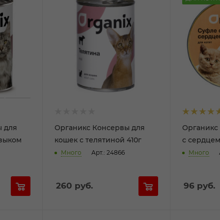
 для
Органикс Консервы для
Органикс 
языком
кошек с телятиной 410г
с сердцем
Много
Арт.: 24866
Много
260
руб.
96
руб.