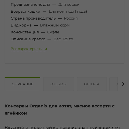
Предназначено для
—
Для кошек
Возраст кошки
—
Для котят (до 1 года)
Страна производитель
—
Россия
Вид корма
—
Влажный корм
Консистенция
—
Суфле
Описание кратко
—
Вес: 125 гр.
Все характеристики
ОПИСАНИЕ
ОТЗЫВЫ
ОПЛАТА
ДОСТ
Консервы Organix для котят, мясное ассорти с
ягнёнком
Вкусный и полезный консервированный корм для