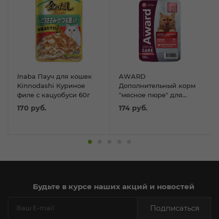
Inaba Пауч для кошек
AWARD
Kinnodashi Куриное
Дополнительный корм
филе с кацуобуси 60г
"мясное пюре" для
пожилых кошек старше
170
руб.
174
руб.
7 лет Курица с
говядиной 100г
Будьте в курсе наших акций и новостей
Подписаться