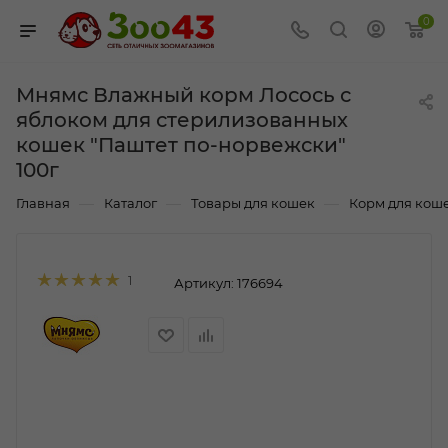
0
Мнямс Влажный корм Лосось с
яблоком для стерилизованных
кошек "Паштет по-норвежски"
100г
—
—
—
Главная
Каталог
Товары для кошек
Корм для кош
1
Артикул:
176694