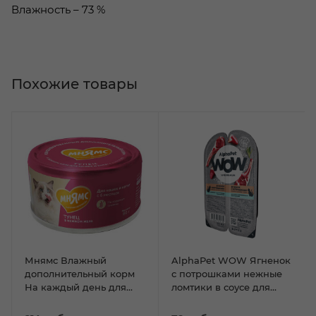
Влажность – 73 %
Похожие товары
Мнямс Влажный
AlphaPet WOW Ягненок
дополнительный корм
с потрошками нежные
На каждый день для
ломтики в соусе для
кошек в "тунец в
кошек c чувствит.
нежном желе" 80 г
пищеварением 80г