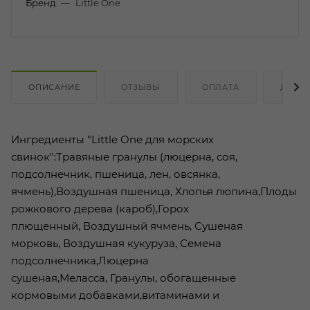
Бренд
—
Little One
ОПИСАНИЕ
ОТЗЫВЫ
ОПЛАТА
ДОСТ
Ингредиенты "Little One для морских
свинок":Травяные гранулы (люцерна, соя,
подсолнечник, пшеница, лен, овсянка,
ячмень),Воздушная пшеница, Хлопья люпина,Плоды
рожкового дерева (кароб),Горох
плющенный, Воздушный ячмень, Сушеная
морковь, Воздушная кукуруза, Семена
подсолнечника,Люцерна
сушеная,Меласса, Гранулы, обогащенные
кормовыми добавками,витаминами и