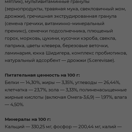
мятлик), мультивитаминные гранулы
(зернопродукты, травяная мука, свекловичный жом,
дрожжи), гречишная экструдированная гранула
(семена гречихи, витаминно-минеральный
премикс), семечки подсолнечника, плющеный
горох, морковь, цукини, кусочки кэроба, свекла,
паприка, цветы клевера, березовые веточки,
ламинария, юкка Шидигера, комплекс пробиотиков,
натуральный адсорбент — дрожжи (S.cerevisae).
Питательная ценность на 100 г:
Белки — 14,30%, жиры — 3,35%, углеводы — 26,44%,
клетчатка — 23,7%, зола — 3,33%, полиненасыщенные
жирные кислоты (включая Омега‑3,6,9) — 1,97%, влага
— 4,50%.
Минералы на 100 г:
Кальций — 330,25 мг, фосфор — 200,44 мг, калий —