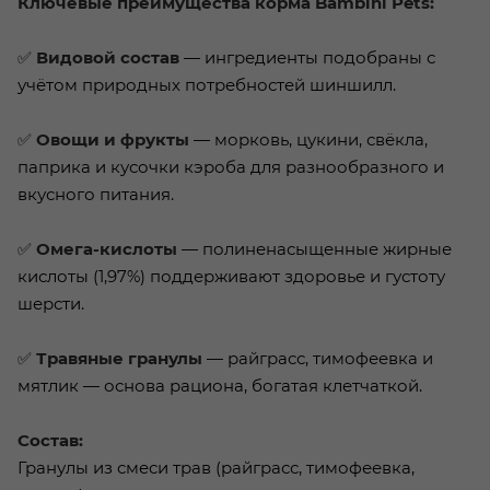
Ключевые преимущества корма Bambini Pets:
✅
Видовой состав
— ингредиенты подобраны с
учётом природных потребностей шиншилл.
✅
Овощи и фрукты
— морковь, цукини, свёкла,
паприка и кусочки кэроба для разнообразного и
вкусного питания.
✅
Омега-кислоты
— полиненасыщенные жирные
кислоты (1,97%) поддерживают здоровье и густоту
шерсти.
✅
Травяные гранулы
— райграсс, тимофеевка и
мятлик — основа рациона, богатая клетчаткой.
Состав:
Гранулы из смеси трав (райграсс, тимофеевка,