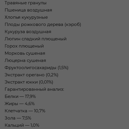
Травяные гранулы
Пшеница воздушная
Хлопья кукурузные
Плоды рожкового дерева (кэроб)
Кукуруза воздушная
Люпин сладкий плющеный
Горох плющеный
Морковь сушеная
Люцерна сушеная
Фруктоолигосахариды (1,5%)
Экстракт орегано (0,2%)
Экстракт юкки (0,01%)
Гарантированный анализ:
Белки — 17,9%
Жиры — 4,6%
Клетчатка — 10,7%
Зола — 7,5%
Кальций — 1,0%