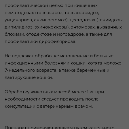
профилактической целью при кишечных
нематодозах (токсокароз, токсаскаридоз,
унцинариоз, анкилостомоз), цестодозах (тениидозы,
дипилидиоз, эхинококкозы), энтомозах, вызванных
блохами, отодектозе и нотоэдрозе, а также для
профилактики дирофиляриоза.
Не подлежат обработке истощенные и больные
инфекционными болезнями кошки, котята моложе
7-недельного возраста, а также беременные и
лактирующие кошки.
Обработку животных массой менее 1 кг при
необходимости следует проводить после
консультации с ветеринарным врачом.
Препарат применяют кошкам путем капельного