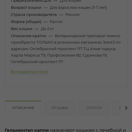
Предназначено для
—
Для кошек
Возраст кошки
—
Для взрослых кошек (1-7 лет)
Страна производитель
—
Россия
Форма (общая)
—
Капли
Вес кошки
—
До 2 кг
Описание кратко
—
Ветеринарный препарат можно
приобрести ТОЛЬКО в розничных магазинах Зоо43 по
адресам: Октябрьский проспект 117 ТЦ Алые паруса,
Карла Маркса 79, Профсоюзная 82, Сурикова 19,
Октябрьский проспект 17!
Все характеристики
ОПИСАНИЕ
ОТЗЫВЫ
ОПЛАТА
ДОСТ
Гельминтал капли
назначают кошкам с лечебной и