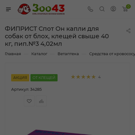
0
ФИПРИСТ Спот Он капли для
собак от блох, клещей свыше 40
кг, пип.№3 4,02мл
—
—
—
Главная
Каталог
Ветаптека
Средства от кровососу
4
АКЦИЯ
ОТ КЛЕЩЕЙ
Артикул:
34285