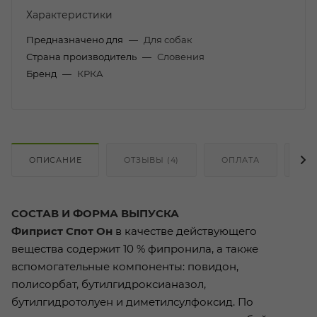
Характеристики
Предназначено для
—
Для собак
Страна производитель
—
Словения
Бренд
—
КРКА
ОПИСАНИЕ
ОТЗЫВЫ (4)
ОПЛАТА
ДО
СОСТАВ И ФОРМА ВЫПУСКА
Фиприст Спот Он
в качестве действующего
вещества содержит 10 % фипронила, а также
вспомогательные компоненты: повидон,
полисорбат, бутилгидроксианазол,
бутилгидротолуен и диметилсулфоксид. По