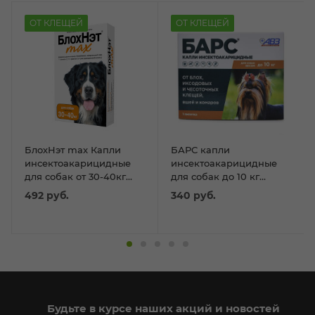
ОТ КЛЕЩЕЙ
ОТ КЛЕЩЕЙ
БлохНэт max Капли
БАРС капли
инсектоакарицидные
инсектоакарицидные
для собак от 30-40кг
для собак до 10 кг
4мл
мал.пород (1 пип. по
492
руб.
340
руб.
0,67 мл) упак.
Будьте в курсе наших акций и новостей