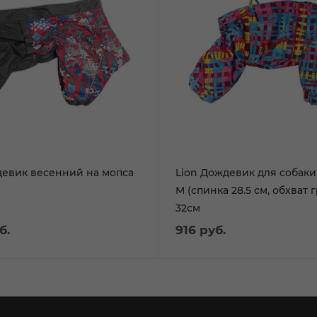
девик весенний на мопса
Lion Дождевик для собаки 
M (спинка 28.5 см, обхват 
32см
б.
916
руб.