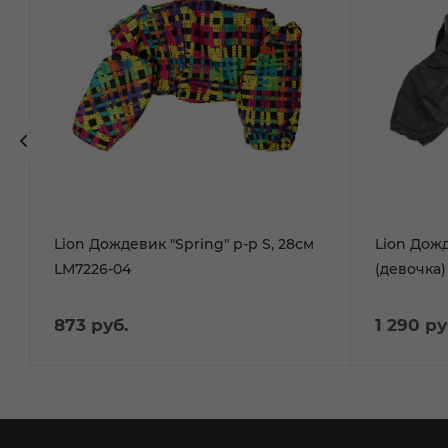
Lion Дождевик "Spring" р-р S, 28см
Lion Дож
LM7226-04
(девочка)
873
руб.
1 290
ру