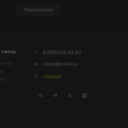
Подписаться
 СВЯЗЬ
8 (8332)43-43-60
ектору
zakaz@zoo43.ru
ет
г.Киров
зыв