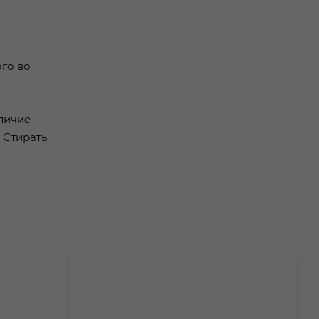
ого во
личие
 Стирать