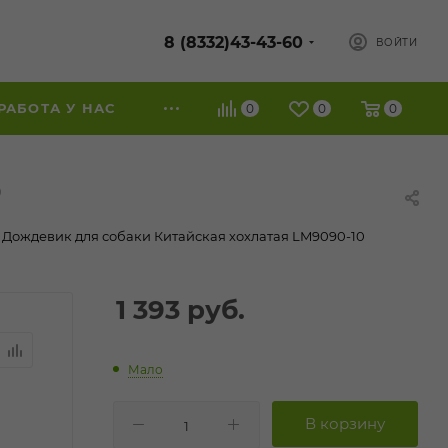
8 (8332)43-43-60
ВОЙТИ
РАБОТА У НАС
0
0
0
0
 Дождевик для собаки Китайская хохлатая LM9090-10
1 393
руб.
Мало