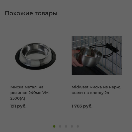
Похожие товары
Миска метал. на
Midwest миска из нерж.
резинке 240мл VM-
стали на клетку 2л
2500(А)
191
руб.
1 783
руб.