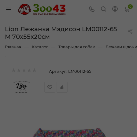
0
Lion Лежанка Мэдисон LM00112-65
M 70x55x20см
—
—
—
Главная
Каталог
Товары для собак
Лежаки и доми
Артикул:
LM00112-65