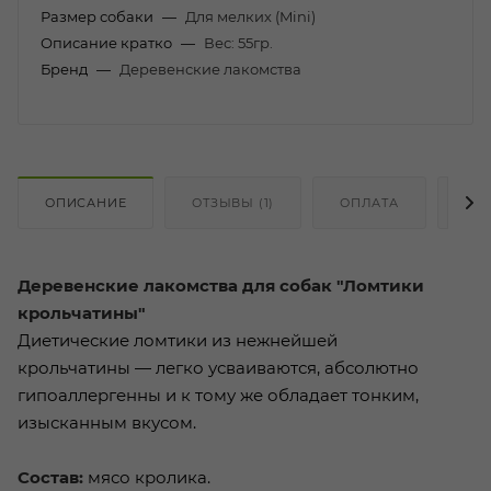
Размер собаки
—
Для мелких (Mini)
Описание кратко
—
Вес: 55гр.
Бренд
—
Деревенские лакомства
ОПИСАНИЕ
ОТЗЫВЫ (1)
ОПЛАТА
ДО
Деревенские лакомства для собак "Ломтики
крольчатины"
Диетические ломтики из нежнейшей
крольчатины — легко усваиваются, абсолютно
гипоаллергенны и к тому же обладает тонким,
изысканным вкусом.
Состав:
мясо кролика.