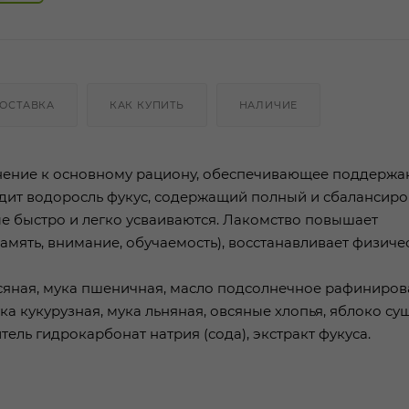
ОСТАВКА
КАК КУПИТЬ
НАЛИЧИЕ
лнение к основному рациону, обеспечивающее поддержа
ходит водоросль фукус, содержащий полный и сбалансир
е быстро и легко усваиваются. Лакомство повышает
амять, внимание, обучаемость), восстанавливает физиче
всяная, мука пшеничная, масло подсолнечное рафиниро
 кукурузная, мука льняная, овсяные хлопья, яблоко су
ель гидрокарбонат натрия (сода), экстракт фукуса.