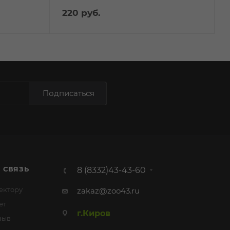
220
руб.
Подписаться
 СВЯЗЬ
8 (8332)43-43-60
ектору
zakaz@zoo43.ru
ет
г.Киров
зыв