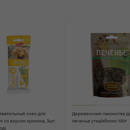
евательный снек для
Деревенские лакомства д/
t со вкусом кролика, 3шт
печенье утка/яблоко 100г
од)