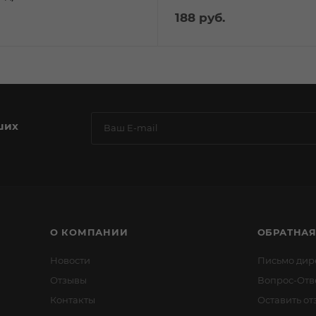
188
руб.
ших
О КОМПАНИИ
ОБРАТНАЯ
Новости
Письмо дир
Отзывы
Вопрос-Отв
Контакты
Оставить от