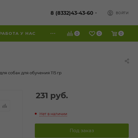
8 (8332)43-43-60
ВОЙТИ
РАБОТА У НАС
0
0
0
ля собак для обучения 115 гр
231
руб.
Нет в наличии
Под заказ