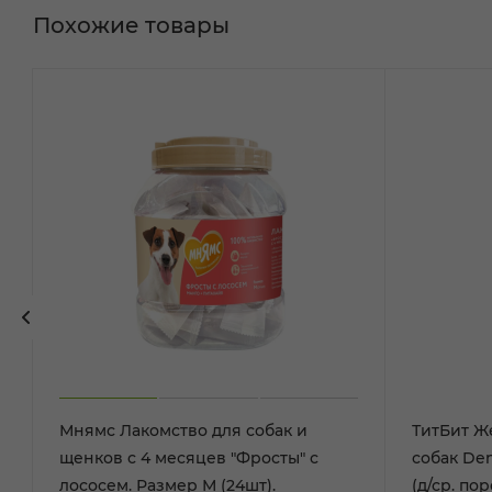
Похожие товары
Мнямс Лакомство для собак и
ТитБит Ж
щенков с 4 месяцев "Фросты" с
собак Den
лососем. Размер М (24шт).
(д/ср. пор