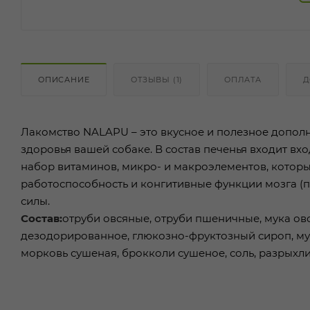
ОПИСАНИЕ
ОТЗЫВЫ (1)
ОПЛАТА
Д
Лакомство NALAPU – это вкусное и полезное допо
здоровья вашей собаке. В состав печенья входит в
набор витаминов, микро- и макроэлементов, которы
работоспособность и конгитивные функции мозга (п
силы.
Состав:
отруби овсяные, отруби пшеничные, мука о
дезодорированное, глюкозно-фруктозный сироп, мука
морковь сушеная, брокколи сушеное, соль, разрыхлит