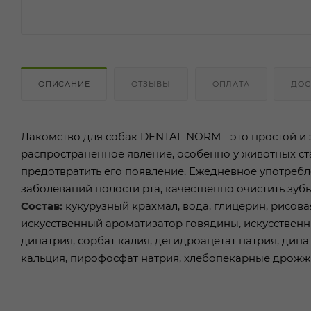
ОПИСАНИЕ
ОТЗЫВЫ
ОПЛАТА
ДОС
Лакомство для собак DENTAL NORM - это простой и э
распространенное явление, особенно у животных ста
предотвратить его появление. Ежедневное употреб
заболеваний полости рта, качественно очистить зуб
Состав:
кукурузный крахмал, вода, глицерин, рисов
искусственный ароматизатор говядины, искусственны
динатрия, сорбат калия, дегидроацетат натрия, дин
кальция, пирофосфат натрия, хлебопекарные дрожж