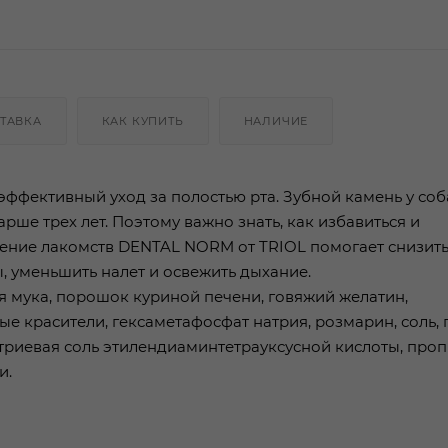
ТАВКА
КАК КУПИТЬ
НАЛИЧИЕ
ффективный уход за полостью рта. Зубной камень у соб
рше трех лет. Поэтому важно знать, как избавиться и
ление лакомств DENTAL NORM от TRIOL помогает снизить
ы, уменьшить налет и освежить дыхание.
ая мука, порошок куриной печени, говяжий желатин,
е красители, гексаметафосфат натрия, розмарин, соль, 
атриевая соль этилендиаминтетрауксусной кислоты, про
и.