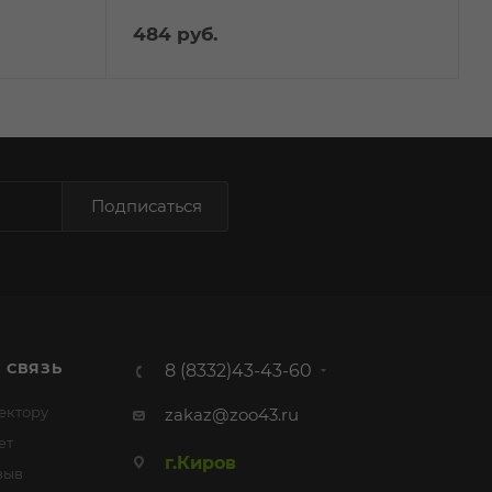
484
руб.
Подписаться
 СВЯЗЬ
8 (8332)43-43-60
ектору
zakaz@zoo43.ru
ет
г.Киров
зыв