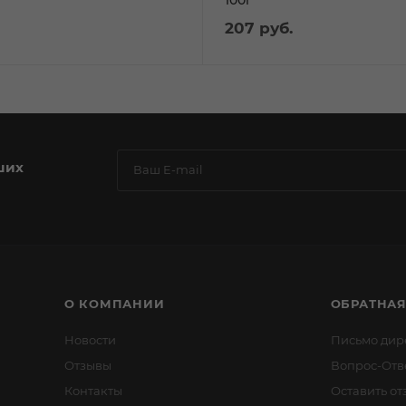
207
руб.
ших
О КОМПАНИИ
ОБРАТНАЯ
Новости
Письмо дир
Отзывы
Вопрос-Отв
Контакты
Оставить от