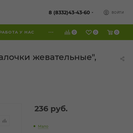
8 (8332)43-43-60
ВОЙТИ
РАБОТА У НАС
0
0
0
алочки жевательные",
236
руб.
Мало