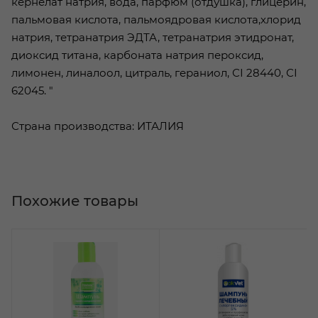
кернелат натрия, вода, парфюм (отдушка), глицерин,
пальмовая кислота, пальмоядровая кислота,хлорид
натрия, тетранатрия ЭДТА, тетранатрия этидронат,
диоксид титана, карбоната натрия пероксид,
лимонен, линалоол, цитраль, гераниол, СІ 28440, СІ
62045. "
Страна производства: ИТАЛИЯ
Похожие товары