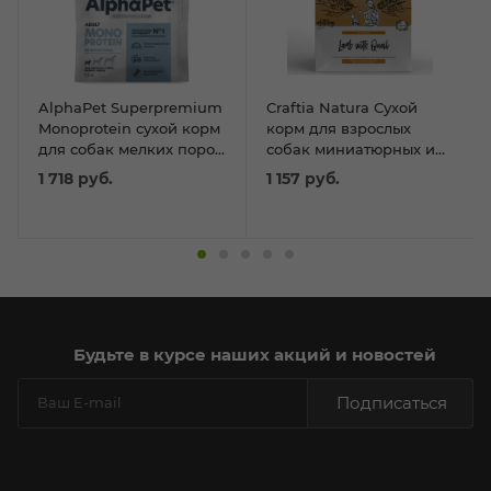
AlphaPet Superpremium
Craftia Natura Сухой
Monoprotein сухой корм
корм для взрослых
для собак мелких пород
собак миниатюрных и
с белой рыбы 1,5кг
мелких пород из
1 718
руб.
1 157
руб.
ягненка с перепелкой
640г
Будьте в курсе наших акций и новостей
Подписаться