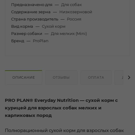
Предназначено для
—
Для собак
Содержание зерна
—
Низкозерновой
Страна производитель
—
Россия
Вид корма
—
Сухой корм
Размер собаки
—
Для мелких (Mini)
Бренд
—
ProPlan
ОПИСАНИЕ
ОТЗЫВЫ
ОПЛАТА
ДОСТ
PRO PLAN® Everyday Nutrition — сухой корм с
курицей для взрослых собак мелких и
карликовых пород
Полнорационный сухой корм для взрослых собак