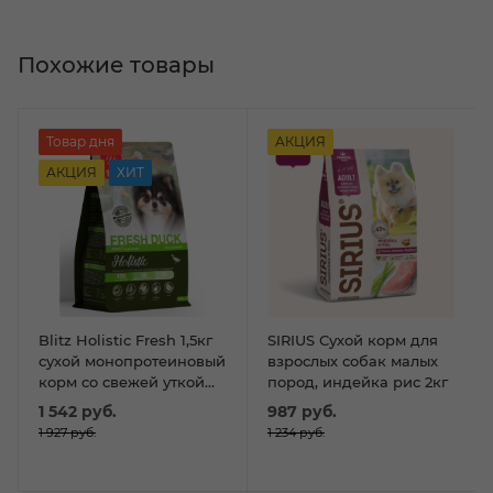
Похожие товары
Товар дня
АКЦИЯ
АКЦИЯ
ХИТ
Blitz Holistic Fresh 1,5кг
SIRIUS Сухой корм для
сухой монопротеиновый
взрослых собак малых
корм со свежей уткой
пород, индейка рис 2кг
для собак мелких пород
1 542
руб.
987
руб.
1 927
руб.
1 234
руб.