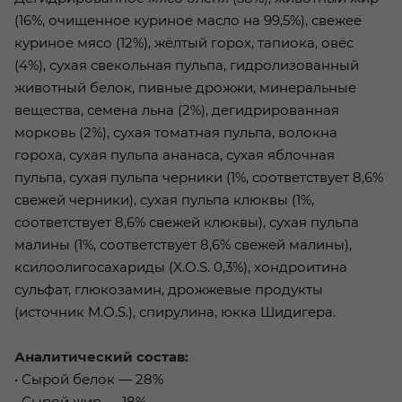
(16%, очищенное куриное масло на 99,5%), свежее
куриное мясо (12%), жёлтый горох, тапиока, овёс
(4%), сухая свекольная пульпа, гидролизованный
животный белок, пивные дрожжи, минеральные
вещества, семена льна (2%), дегидрированная
морковь (2%), сухая томатная пульпа, волокна
гороха, сухая пульпа ананаса, сухая яблочная
пульпа, сухая пульпа черники (1%, соответствует 8,6%
свежей черники), сухая пульпа клюквы (1%,
соответствует 8,6% свежей клюквы), сухая пульпа
малины (1%, соответствует 8,6% свежей малины),
ксилоолигосахариды (X.O.S. 0,3%), хондроитина
сульфат, глюкозамин, дрожжевые продукты
(источник M.O.S.), спирулина, юкка Шидигера.
Аналитический состав:
• Сырой белок — 28%
• Сырой жир — 18%