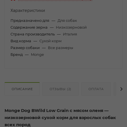
Характеристики
Предназначено для
—
Для собак
Содержание зерна
—
Низкозерновой
Страна производитель
—
Италия
Вид корма
—
Сухой корм
Размер собаки
—
Все размеры
Бренд
—
Monge
ОПИСАНИЕ
ОТЗЫВЫ (2)
ОПЛАТА
ДО
Monge Dog BWild Low Grain с мясом оленя —
низкозерновой сухой корм для взрослых собак
всех пород