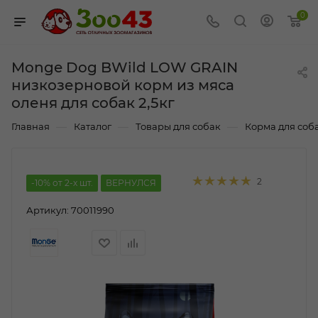
0
Monge Dog BWild LOW GRAIN
низкозерновой корм из мяса
оленя для собак 2,5кг
—
—
—
Главная
Каталог
Товары для собак
Корма для соб
2
-10% от 2-х шт.
ВЕРНУЛСЯ
Артикул:
70011990